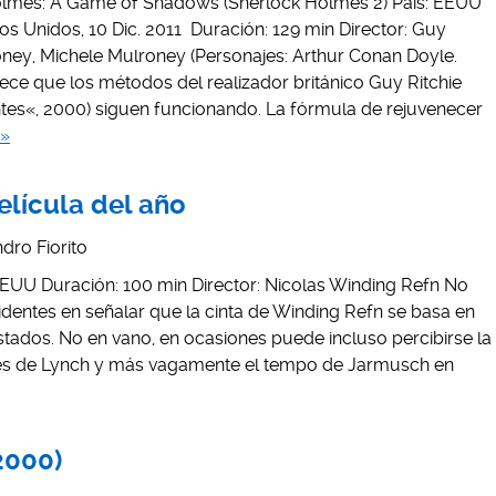
 Holmes: A Game of Shadows (Sherlock Holmes 2) País: EEUU
s Unidos, 10 Dic. 2011 Duración: 129 min Director: Guy
oney, Michele Mulroney (Personajes: Arthur Conan Doyle.
ece que los métodos del realizador británico Guy Ritchie
tes«, 2000) siguen funcionando. La fórmula de rejuvenecer
 »
película del año
dro Fiorito
s: EEUU Duración: 100 min Director: Nicolas Winding Refn No
dentes en señalar que la cinta de Winding Refn se basa en
estados. No en vano, en ocasiones puede incluso percibirse la
tes de Lynch y más vagamente el tempo de Jarmusch en
2000)