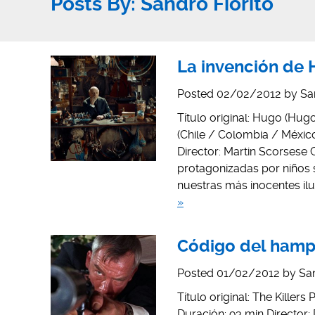
Posts By:
Sandro Fiorito
La invención de 
Posted
02/02/2012
by
Sa
Título original: Hugo (Hug
(Chile / Colombia / México
Director: Martin Scorsese G
protagonizadas por niños 
nuestras más inocentes il
»
Código del hamp
Posted
01/02/2012
by
San
Título original: The Kille
Duración: 93 min Director: