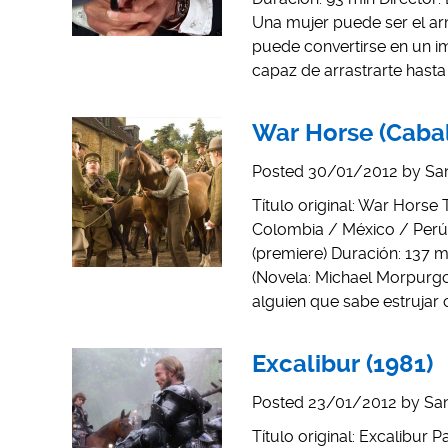
Una mujer puede ser el arm
puede convertirse en un 
capaz de arrastrarte hasta
War Horse (Cabal
Posted
30/01/2012
by
San
Título original: War Horse 
Colombia / México / Perú)
(premiere) Duración: 137 mi
(Novela: Michael Morpurgo)
alguien que sabe estrujar
Excalibur (1981)
Posted
23/01/2012
by
San
Título original: Excalibur 