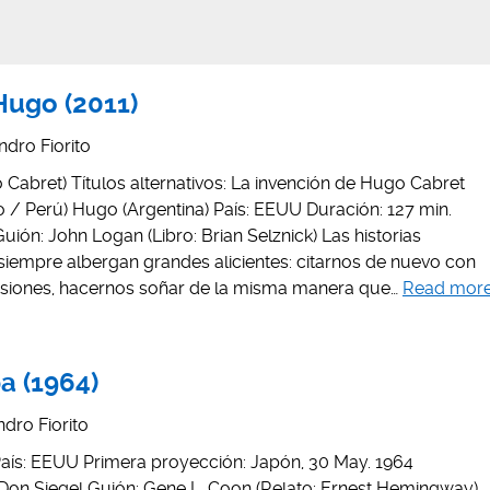
Hugo (2011)
ndro Fiorito
o Cabret) Títulos alternativos: La invención de Hugo Cabret
 / Perú) Hugo (Argentina) País: EEUU Duración: 127 min.
uión: John Logan (Libro: Brian Selznick) Las historias
siempre albergan grandes alicientes: citarnos de nuevo con
usiones, hacernos soñar de la misma manera que…
Read mor
a (1964)
dro Fiorito
rs País: EEUU Primera proyección: Japón, 30 May. 1964
 Don Siegel Guión: Gene L. Coon (Relato: Ernest Hemingway)