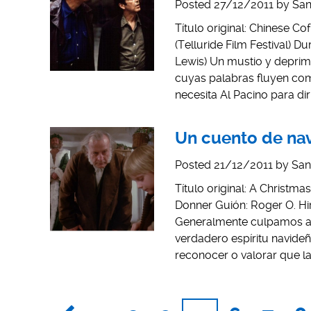
Posted
27/12/2011
by
San
Título original: Chinese C
(Telluride Film Festival) Du
Lewis) Un mustio y deprim
cuyas palabras fluyen como
necesita Al Pacino para dir
Un cuento de na
Posted
21/12/2011
by
San
Título original: A Christma
Donner Guión: Roger O. Hir
Generalmente culpamos a l
verdadero espíritu navide
reconocer o valorar que l