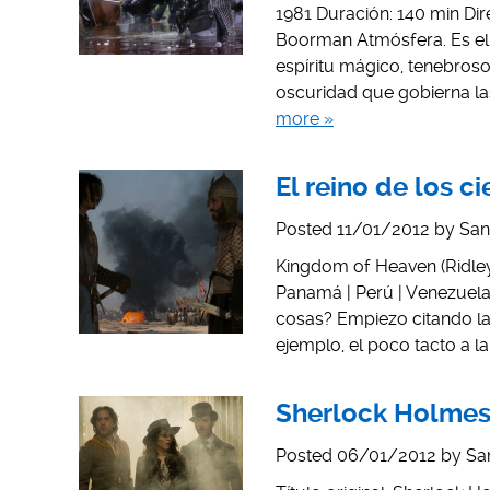
1981 Duración: 140 min Di
Boorman Atmósfera. Es el 
espíritu mágico, tenebros
oscuridad que gobierna la
more »
El reino de los ci
Posted
11/01/2012
by
San
Kingdom of Heaven (Ridley 
Panamá | Perú | Venezuela
cosas? Empiezo citando las
ejemplo, el poco tacto a 
Sherlock Holmes
Posted
06/01/2012
by
Sa