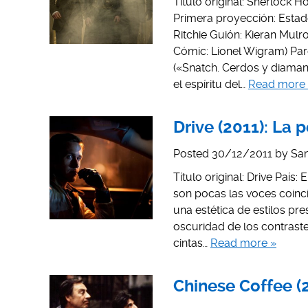
Título original: Sherlock
Primera proyección: Estado
Ritchie Guión: Kieran Mulr
Cómic: Lionel Wigram) Par
(«Snatch. Cerdos y diaman
el espíritu del…
Read more
Drive (2011): La 
Posted
30/12/2011
by
San
Título original: Drive Paí
son pocas las voces coinci
una estética de estilos pr
oscuridad de los contras
cintas…
Read more »
Chinese Coffee (