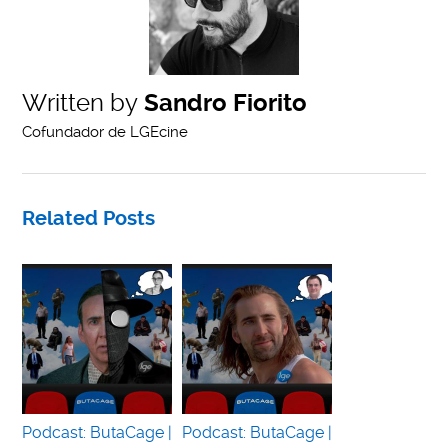
Written by
Sandro Fiorito
Cofundador de LGEcine
Related Posts
Podcast: ButaCage |
Podcast: ButaCage |