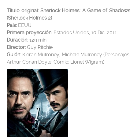
Título original:
Sherlock Holmes: A Game of Shadows
(Sherlock Holmes 2)
País:
EEUU
Primera proyección:
Estados Unidos, 10 Dic. 2011
Duración:
129 min
Director:
Guy Ritchie
Guión:
Kieran Mulroney, Michele Mulroney (Personajes:
Arthur Conan Doyle. Cómic: Lionel Wigram)