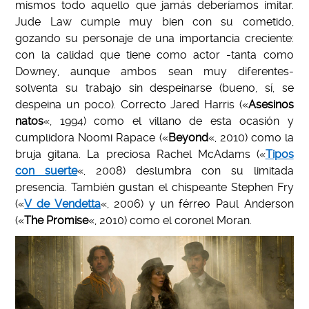
mismos todo aquello que jamás deberíamos imitar.
Jude Law cumple muy bien con su cometido,
gozando su personaje de una importancia creciente:
con la calidad que tiene como actor -tanta como
Downey, aunque ambos sean muy diferentes-
solventa su trabajo sin despeinarse (bueno, sí, se
despeina un poco). Correcto Jared Harris («
Asesinos
natos
«, 1994) como el villano de esta ocasión y
cumplidora Noomi Rapace («
Beyond
«, 2010) como la
bruja gitana. La preciosa Rachel McAdams («
Tipos
con suerte
«, 2008) deslumbra con su limitada
presencia. También gustan el chispeante Stephen Fry
(«
V de Vendetta
«, 2006) y un férreo Paul Anderson
(«
The Promise
«, 2010) como el coronel Moran.