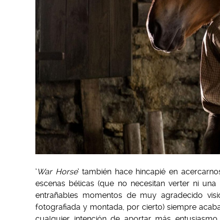
‘
War Horse
‘ también hace hincapié en acercarno
escenas bélicas (que no necesitan verter ni una
entrañables momentos de muy agradecido visio
fotografiada y montada, por cierto) siempre acaba
cualquier intención de aportar más entusiasmo 