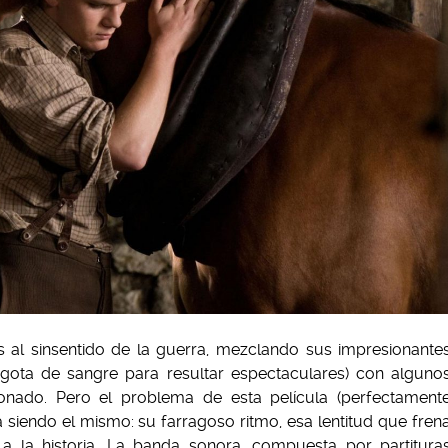
s al sinsentido de la guerra, mezclando sus impresionante
 gota de sangre para resultar espectaculares) con alguno
nado. Pero el problema de esta película (perfectament
 siendo el mismo: su farragoso ritmo, esa lentitud que fren
a la historia. La banda sonora, compuesta por partitura