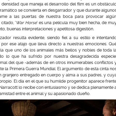
La densidad que maneja el desarrollo del film es un obstácul
ramático se convierta en desgarrador y que durante alguno
llame a las puertas de nuestra boca para provocar algú
citado, ‘
War Horse
‘ es una película muy bien hecha, de mu
o, buenas interpretaciones y apetitosa digestión.
izador resulta evidente, siendo fiel a su estilo e intentand
 por ese atajo que lleva directo a nuestras emociones. Qu
la que uno de los animales más bellos y nobles de toda l
o lo que ha sufrido por nuestra desagradecida especie
imal del que -además de en otros innumerables conflictos 
te la Primera Guerra Mundial. El argumento de esta cinta no
ven granjero entregado en cuerpo y alma a sus padres, y cuy
 propio. El día en el que su humilde progenitor aparece frent
r, Narracott lo recibe con entusiasmo y se dedica plenamente 
a amistad entre el animal y su apasionado dueño.