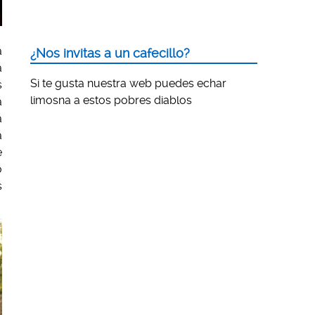
a
¿Nos invitas a un cafecillo?
a
Si te gusta nuestra web puedes echar
s
limosna a estos pobres diablos
a
a
a
e
o
s