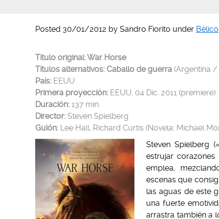
Posted
30/01/2012
by
Sandro Fiorito
under
Bélico
Título original: War Horse
Títulos alternativos: Caballo de guerra
(Argentina /
País:
EEUU
Primera proyección
:
EEUU, 04 Dic. 2011 (premiere)
Duración:
137 min.
Director:
Steven Spielberg
Guión:
Lee Hall, Richard Curtis (Novela: Michael M
Steven Spielberg (
estrujar corazones
emplea, mezcland
escenas que consig
las aguas de este g
una fuerte emotivi
arrastra también a l