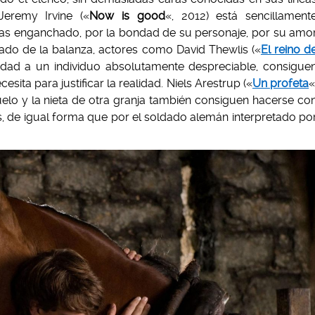
eremy Irvine («
Now is good
«, 2012) está sencillament
as enganchado, por la bondad de su personaje, por su amo
 lado de la balanza, actores como David Thewlis («
El reino d
lidad a un individuo absolutamente despreciable, consigue
ta para justificar la realidad. Niels Arestrup («
Un profeta
«
elo y la nieta de otra granja también consiguen hacerse co
, de igual forma que por el soldado alemán interpretado po