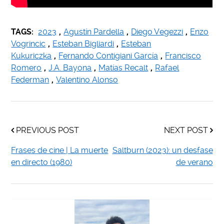
TAGS:
2023
,
Agustín Pardella
,
Diego Vegezzi
,
Enzo
Vogrincic
,
Esteban Bigliardi
,
Esteban
Kukuriczka
,
Fernando Contigiani García
,
Francisco
Romero
,
J.A. Bayona
,
Matías Recalt
,
Rafael
Federman
,
Valentino Alonso
PREVIOUS POST
NEXT POST
Frases de cine | La muerte
Saltburn (2023): un desfase
en directo (1980)
de verano