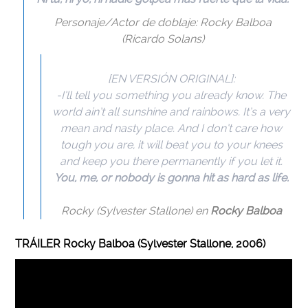
Personaje/Actor de doblaje: Rocky Balboa
(Ricardo Solans)
[EN VERSIÓN ORIGINAL]:
-I’ll tell you something you already know. The
world ain’t all sunshine and rainbows. It’s a very
mean and nasty place. And I don’t care how
tough you are, it will beat you to your knees
and keep you there permanently if you let it.
You, me, or nobody is gonna hit as hard as life.
Rocky (Sylvester Stallone) en
Rocky Balboa
TRÁILER Rocky Balboa (Sylvester Stallone, 2006)