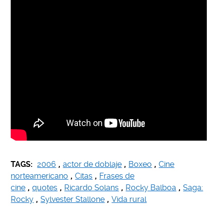
TAGS:
2006
,
actor de doblaje
,
Boxeo
,
Cine
norteamericano
,
Citas
,
Frases de
cine
,
quotes
,
Ricardo Solans
,
Rocky Balboa
,
Saga:
Rocky
,
Sylvester Stallone
,
Vida rural