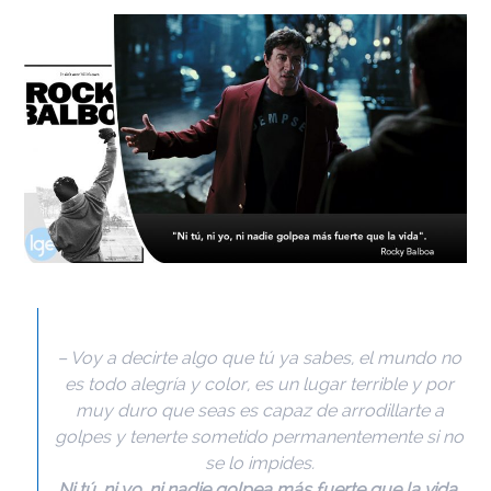
– Voy a decirte algo que tú ya sabes, el mundo no
es todo alegría y color, es un lugar terrible y por
muy duro que seas es capaz de arrodillarte a
golpes y tenerte sometido permanentemente si no
se lo impides.
Ni tú, ni yo, ni nadie golpea más fuerte que la vida.