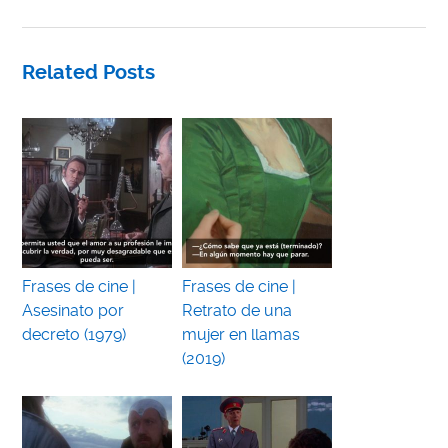
Related Posts
Frases de cine |
Frases de cine |
Asesinato por
Retrato de una
decreto (1979)
mujer en llamas
(2019)