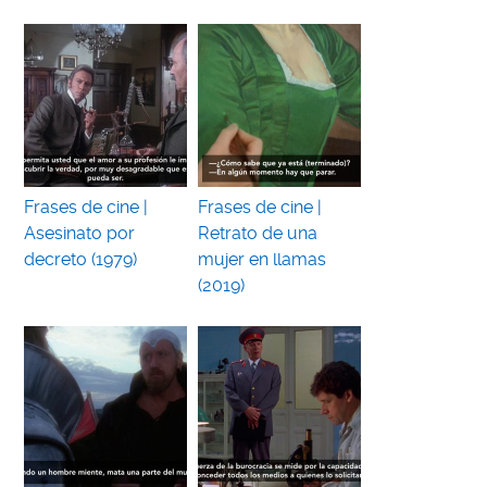
Frases de cine |
Frases de cine |
Asesinato por
Retrato de una
decreto (1979)
mujer en llamas
(2019)