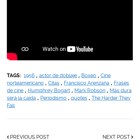
TAGS:
1956
,
actor de doblaje
,
Boxeo
,
Cine
norteamericano
,
Citas
,
Francisco Arenzana
,
Frases
de cine
,
Humphrey Bogart
,
Mark Robson
,
Más dura
será la caída
,
Periodismo
,
quotes
,
The Harder They
Fall
PREVIOUS POST
NEXT POST