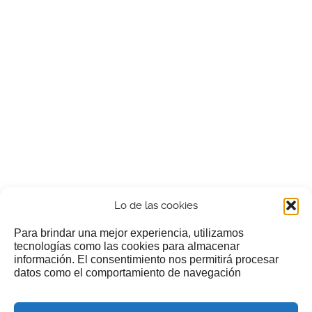
Lo de las cookies
Para brindar una mejor experiencia, utilizamos
tecnologías como las cookies para almacenar
información. El consentimiento nos permitirá procesar
¿Nos invitas a un cafecillo?
datos como el comportamiento de navegación
Si te gusta nuestra web puedes echar limosna a estos