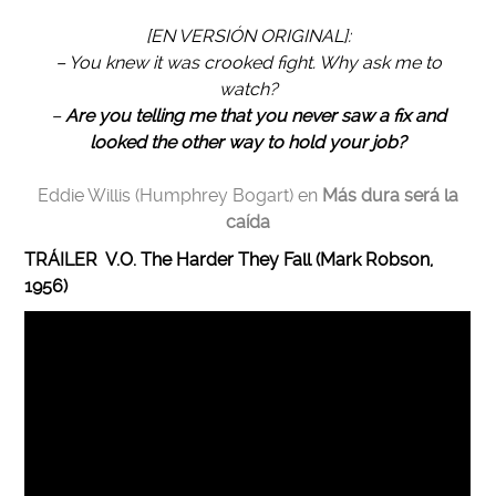
[EN VERSIÓN ORIGINAL]:
– You knew it was crooked fight. Why ask me to
watch?
–
Are you telling me that you never saw a fix and
looked the other way to hold your job?
Eddie Willis (Humphrey Bogart) en
Más dura será la
caída
TRÁILER V.O. The Harder They Fall (Mark Robson,
1956)