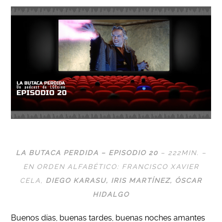
LA BUTACA PERDIDA – EPISODIO 20
– 222MIN. –
EN ORDEN ALFABÉTICO: FRANCISCO XAVIER
CELA,
DIEGO KARASU
, IRIS MARTÍNEZ,
ÓSCAR
HIDALGO
Buenos días, buenas tardes, buenas noches amantes