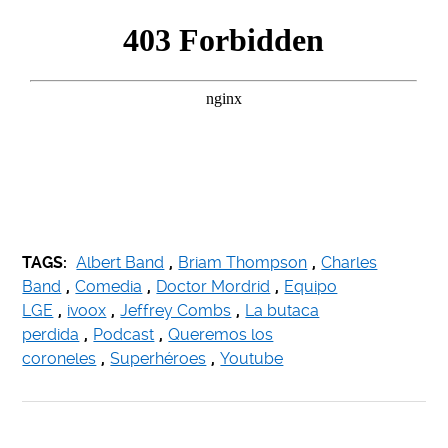
TAGS:
Albert Band
,
Briam Thompson
,
Charles
Band
,
Comedia
,
Doctor Mordrid
,
Equipo
LGE
,
ivoox
,
Jeffrey Combs
,
La butaca
perdida
,
Podcast
,
Queremos los
coroneles
,
Superhéroes
,
Youtube