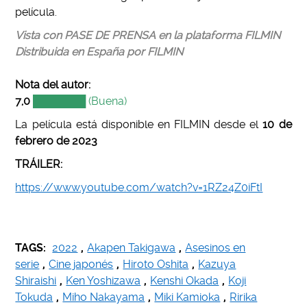
película.
Vista con PASE DE PRENSA en la plataforma FILMIN
Distribuida en España por FILMIN
Nota del autor
:
7,0
███████
(Buena)
La película está disponible en FILMIN desde el
10 de
febrero de 2023
TRÁILER:
https://www.youtube.com/watch?v=1RZ24Z0iFtI
TAGS:
2022
,
Akapen Takigawa
,
Asesinos en
serie
,
Cine japonés
,
Hiroto Oshita
,
Kazuya
Shiraishi
,
Ken Yoshizawa
,
Kenshi Okada
,
Koji
Tokuda
,
Miho Nakayama
,
Miki Kamioka
,
Ririka