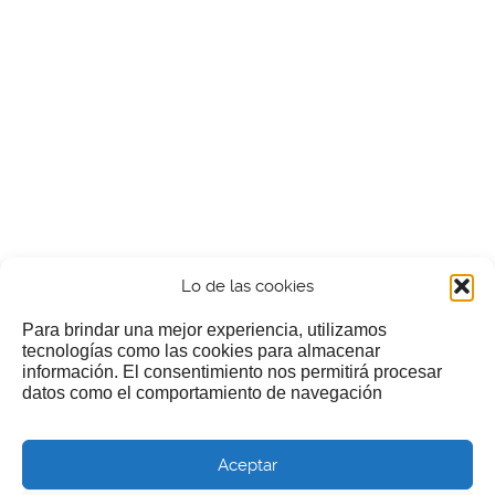
Lo de las cookies
Para brindar una mejor experiencia, utilizamos
tecnologías como las cookies para almacenar
información. El consentimiento nos permitirá procesar
¿Nos invitas a un cafecillo?
datos como el comportamiento de navegación
Si te gusta nuestra web puedes echar limosna a estos
Aceptar
pobres diablos