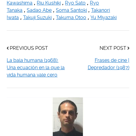
Kawashima
,
Riu Kushiki
,
Ryo Sato
,
Ryo
Tanaka
,
Sadao Abe
,
Soma Santoki
,
Takanori
Iwata
,
Takuji Suzuki
,
Takuma Otoo
,
Yu Miyazaki
PREVIOUS POST
NEXT POST
La bala humana (1968):
Frases de cine |
Una ecuación en la que la
Depredador (1987)
vida humana vale cero