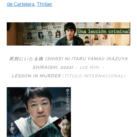
de Cartelera
,
Thriller
死刑にいたる病 (SHIKEI NI ITARU YAMAI) (
KAZUYA
SHIRAISHI
, 2022)
– 128 MIN. –
LESSON IN MURDER
(TÍTULO INTERNACIONAL)