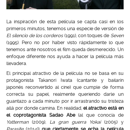
La inspiración de esta película se capta casi en los
primeros minutos, tenemos una especie de versión de
El silencio de los corderos
(1991), con toques de
Seven
(1995). Pero no por haber visto rápidamente lo que
tenemos ante nosotros el film queda desmerecido. Un
enfoque diferente nos ayuda a hacer la película más
llevadera.
El principal atractivo de la película no se basa en su
protagonista Takanori Iwata (cantante y bailarín
japonés reconvertido al cine) que cumple de forma
correcta su papel, realmente queriendo darle un
guantazo a cada minuto por ir arrastrando su tristeza
allá por donde camina. En realidad,
el atractivo está en
el coprotagonista Sadao Abe
(al que conocía de
Yatterman
(2009),
La gran guerra Yokai
(2005) y
Parasite
(2014))
que ciertamente se echa la película