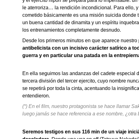
y el ejército nipón se prepara para lo impensable: 
le aterroriza… la rendición incondicional. Para ello
cometido básicamente es una misión suicida donde t
un buena cantidad de dinamita y un espíritu inquebr
los entrenamientos completamente desnudo.
Desde los primeros minutos en que aparece nuestro 
antibelicista con un incisivo carácter satírico a
guerra y en particular una patada en la entrepierna 
En ella seguimos las andanzas del cadete especial de
tercera división del tercer ejercito, cuyo nombre nu
se repetirá por toda la cinta, acentuando la insignif
entendieron.
(*) En el film, nuestro protagonista se hace llamar 
luego jamás se hace referencia a ese nombre, ¿otra 
Seremos testigos en sus 116 min de un viaje inic