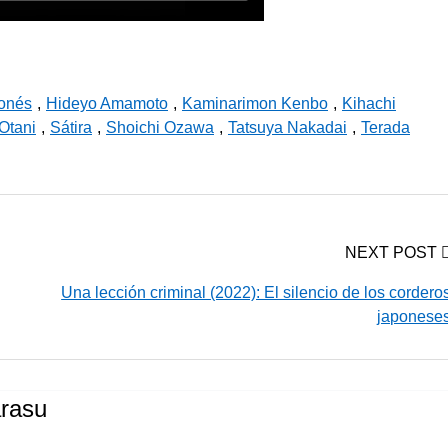
ponés
,
Hideyo Amamoto
,
Kaminarimon Kenbo
,
Kihachi
Otani
,
Sátira
,
Shoichi Ozawa
,
Tatsuya Nakadai
,
Terada
NEXT POST
Una lección criminal (2022): El silencio de los cordero
japonese
rasu