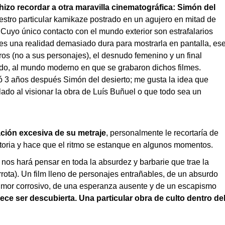
izo recordar a otra maravilla cinematográfica: Simón del
stro particular kamikaze postrado en un agujero en mitad de
Cuyo único contacto con el mundo exterior son estrafalarios
es una realidad demasiado dura para mostrarla en pantalla, es
ros (no a sus personajes), el desnudo femenino y un final
ado, al mundo moderno en que se grabaron dichos filmes.
 3 años después Simón del desierto; me gusta la idea que
ado al visionar la obra de Luís Buñuel o que todo sea un
ción excesiva de su metraje
, personalmente le recortaría de
toria y hace que el ritmo se estanque en algunos momentos.
nos hará pensar en toda la absurdez y barbarie que trae la
rota). Un film lleno de personajes entrañables, de un absurdo
umor corrosivo, de una esperanza ausente y de un escapismo
ce ser descubierta. Una particular obra de culto dentro de