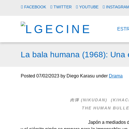
FACEBOOK
TWITTER
YOUTUBE
INSTAGRA
EST
La bala humana (1968): Una e
Posted
07/02/2023
by
Diego Karasu
under
Drama
肉弾
(
NIKUDAN)
(KIHACH
THE HUMAN BULL
Japón a mediados de