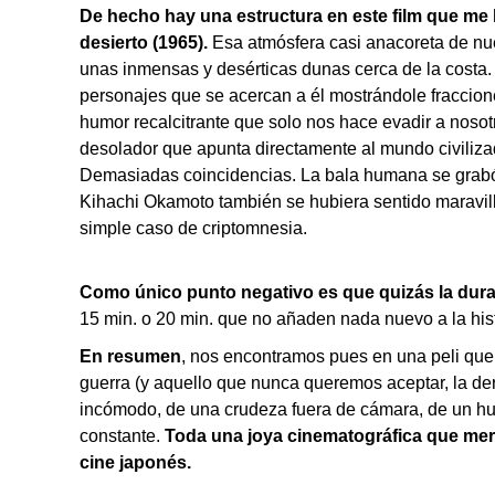
De hecho hay una estructura en este film que me h
desierto (1965).
Esa atmósfera casi anacoreta de nue
unas inmensas y desérticas dunas cerca de la costa. 
personajes que se acercan a él mostrándole fraccion
humor recalcitrante que solo nos hace evadir a nosot
desolador que apunta directamente al mundo civiliz
Demasiadas coincidencias. La bala humana se grabó
Kihachi Okamoto también se hubiera sentido maravill
simple caso de criptomnesia.
Como único punto negativo es que quizás la dura
15 min. o 20 min. que no añaden nada nuevo a la his
En resumen
, nos encontramos pues en una peli que 
guerra (y aquello que nunca queremos aceptar, la der
incómodo, de una crudeza fuera de cámara, de un h
constante.
Toda una joya cinematográfica que mere
cine japonés.