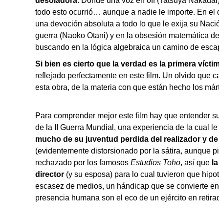
desoladora.
Donde una voz en off (Tatsuya Nakadai)
todo esto ocurrió… aunque a nadie le importe. En el
una devoción absoluta a todo lo que le exija su Naci
guerra (Naoko Otani) y en la obsesión matemática de
buscando en la lógica algebraica un camino de escap
Si bien es cierto que la verdad es la primera vícti
reflejado perfectamente en este film. Un olvido que 
esta obra, de la materia con que están hecho los már
Para comprender mejor este film hay que entender su 
de la II Guerra Mundial, una experiencia de la cual 
mucho de su juventud perdida del realizador y de 
(evidentemente distorsionado por la sátira, aunque
rechazado por los famosos
Estudios Toho
, así que
la
director
(y su esposa) para lo cual tuvieron que hipot
escasez de medios, un hándicap que se convierte en 
presencia humana son el eco de un ejército en retira