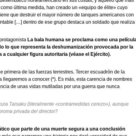
un desembarco norteamericano en sus costas; y aquello que más
, y como última medida, han creado un «equipo de élite» cuyo
iene que destruir el mayor número de tanques americanos con
antable […] dentro de ese grupo destaca un soldado que realiza
protagonista
La bala humana se proclama como una películ
 todo lo que representa la deshumanización provocada por la
a cualquier figura autoritaria (véase el Ejército).
 primera de las fuerzas terrestres. Tercer escuadrón de la
nca llegaremos a conocer (*). Es más, esta carencia de nombres
icancia de unas vidas mutiladas por una guerra que nunca
Sakura Taisaku (literalmente «contramedidas cerezo»), aunque
broma privada del director?
iático que parte de una muerte segura a una conclusión