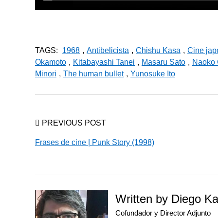
TAGS:
1968
,
Antibelicista
,
Chishu Kasa
,
Cine ja
Okamoto
,
Kitabayashi Tanei
,
Masaru Sato
,
Naoko 
Minori
,
The human bullet
,
Yunosuke Ito
PREVIOUS POST
Frases de cine | Punk Story (1998)
Written by
Diego Ka
Cofundador y Director Adjunto