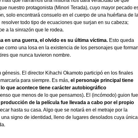
 más que narrarnos una historia nos dará veracidad de que
 que nuestro protagonista (Minori Terada), cuyo mayor pecado e
ón, solo encontrará consuelo en el cuerpo de una huérfana de l
 resolver todo tipo de ecuaciones que surjan en su cabeza;
e a la sinrazón que le rodea.
ma en una guerra, el olvido es su última víctima.
Esto queda
cae como una losa en la existencia de los personajes que forma
tires que nunca tuvieron nombre.
génesis. El director Kihachi Okamoto participó en los finales
le marcaría para siempre. Es más,
el personaje principal tiene
lo que acontece tiene carácter autobiográfico
 pienso que menos de lo que pensamos)
.
El (incómodo) guion fue
 producción de la película fue llevada a cabo por el propio
ecar hasta su casa. Algo que se notará en el metraje por la
una signo de identidad, lleno de lugares desolados cuya única
da.