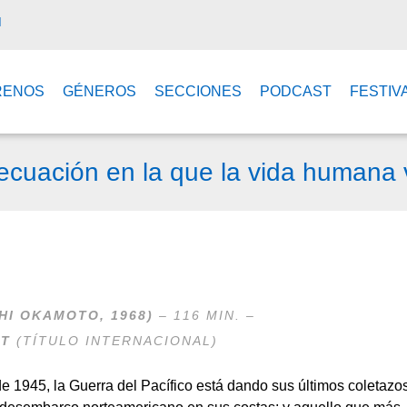
M
RENOS
GÉNEROS
SECCIONES
PODCAST
FESTIV
cuación en la que la vida humana 
I OKAMOTO, 1968)
– 116 MIN. –
ET
(TÍTULO INTERNACIONAL)
 1945, la Guerra del Pacífico está dando sus últimos coletazo