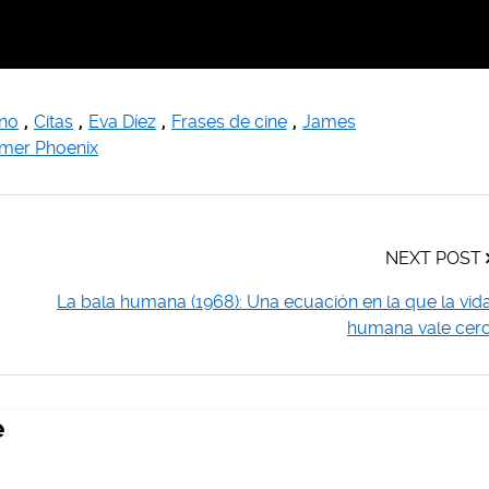
ano
,
Citas
,
Eva Díez
,
Frases de cine
,
James
er Phoenix
NEXT POST
La bala humana (1968): Una ecuación en la que la vid
humana vale cer
e