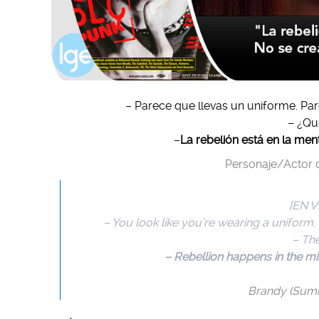
– Parece que llevas un uniforme. Par
– ¿Qu
–
La rebelión está en la ment
Personaje/Actor d
[EN V
– You look like you’re wearing a uniform. Y
– The
– Rebellion happens in the min
Brandy (Sum