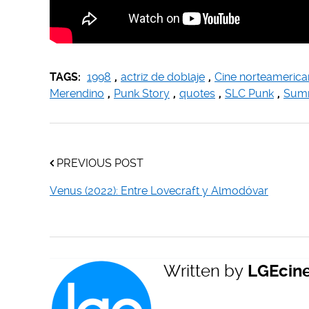
TAGS:
1998
,
actriz de doblaje
,
Cine norteameric
Merendino
,
Punk Story
,
quotes
,
SLC Punk
,
Summ
PREVIOUS POST
Venus (2022): Entre Lovecraft y Almodóvar
Written by
LGEcin