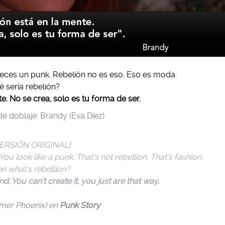
eces un punk. Rebelión no es eso. Eso es moda.
é sería rebelión?
e. No se crea, solo es tu forma de ser.
e doblaje: Brandy (Eva Díez)
ERSIÓN ORIGINAL]:
ou look like a punk. That’s not rebellion. That’s fashion.
n what’s rebellion?
d. You can’t create it, you just are that way.
mer Phoenix) en
Punk Story