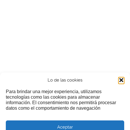
Lo de las cookies
Para brindar una mejor experiencia, utilizamos
tecnologías como las cookies para almacenar
información. El consentimiento nos permitirá procesar
¿Nos invitas a un cafecillo?
datos como el comportamiento de navegación
Si te gusta nuestra web puedes echar limosna a estos
Aceptar
pobres diablos