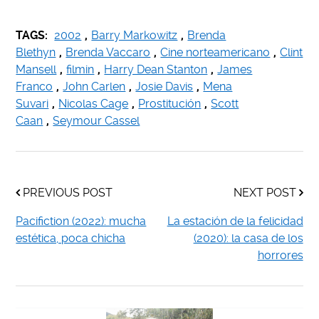
TAGS:
2002
,
Barry Markowitz
,
Brenda
Blethyn
,
Brenda Vaccaro
,
Cine norteamericano
,
Clint
Mansell
,
filmin
,
Harry Dean Stanton
,
James
Franco
,
John Carlen
,
Josie Davis
,
Mena
Suvari
,
Nicolas Cage
,
Prostitución
,
Scott
Caan
,
Seymour Cassel
PREVIOUS POST
NEXT POST
Pacifiction (2022): mucha
La estación de la felicidad
estética, poca chicha
(2020): la casa de los
horrores