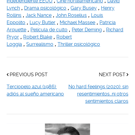
independiente EEUU
,
Cine norteamericano
,
David
Lynch
,
Drama psicológico
,
Gary Busey
,
Henry
Rollins
,
Jack Nance
,
John Roselius
,
Louis
Eppolito
,
Lucy Butler
,
Michael Massee
,
Patricia
Arquette
,
Película de culto
,
Peter Deming
,
Richard
Pryor
,
Robert Blake
,
Robert
Loggia
,
Surrealismo
,
Thriller psicológico
PREVIOUS POST
NEXT POST
Terciopelo azul (1986):
No hard feelings (2020): sin
adiós al sueño americano
resentimientos…ni otros
sentimientos claros