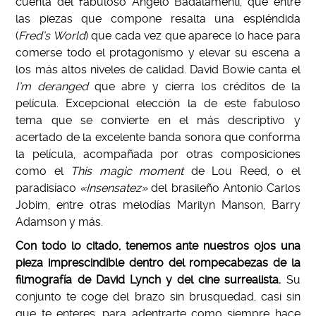
cuenta del fabuloso Angelo Badalamenti
, que entre
las piezas que compone resalta una espléndida
(
Fred’s World
) que cada vez que aparece lo hace para
comerse todo el protagonismo y elevar su escena a
los más altos niveles de calidad. David Bowie canta el
I’m deranged
que abre y cierra los créditos de la
película. Excepcional elección la de este fabuloso
tema que se convierte en el más descriptivo y
acertado de la excelente banda sonora que conforma
la película, acompañada por otras composiciones
como el
This magic moment
de Lou Reed, o el
paradisíaco
«Insensatez»
del brasileño Antonio Carlos
Jobim, entre otras melodías Marilyn Manson, Barry
Adamson y más.
Con todo lo citado, tenemos ante nuestros ojos una
pieza imprescindible dentro del rompecabezas de la
filmografía de David Lynch y del cine surrealista.
Su
conjunto te coge del brazo sin brusquedad, casi sin
que te enteres, para adentrarte como siempre hace