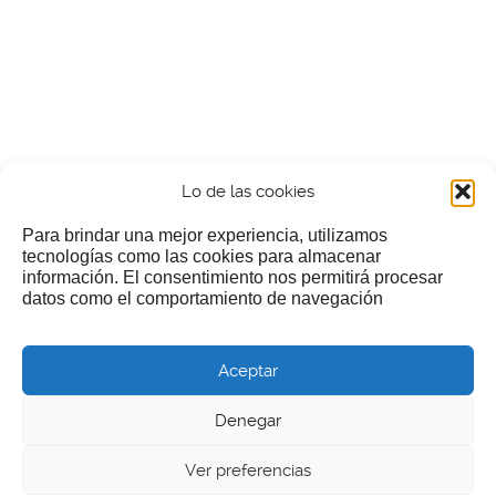
Lo de las cookies
Para brindar una mejor experiencia, utilizamos
tecnologías como las cookies para almacenar
información. El consentimiento nos permitirá procesar
¿Nos invitas a un cafecillo?
datos como el comportamiento de navegación
Si te gusta nuestra web puedes echar limosna a estos
Aceptar
pobres diablos
Denegar
Ver preferencias