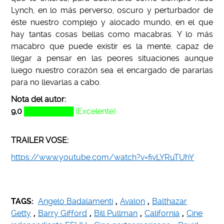
Lynch, en lo más perverso, oscuro y perturbador de
éste nuestro complejo y alocado mundo, en el que
hay tantas cosas bellas como macabras. Y lo más
macabro que puede existir es la mente, capaz de
llegar a pensar en las peores situaciones aunque
luego nuestro corazón sea el encargado de pararlas
para no llevarlas a cabo.
Nota del autor:
9,0
█████████ (Excelente)
TRAILER VOSE:
https://www.youtube.com/watch?v=fivLYRuTUhY
TAGS:
Angelo Badalamenti
,
Avalon
,
Balthazar
Getty
,
Barry Gifford
,
Bill Pullman
,
California
,
Cine