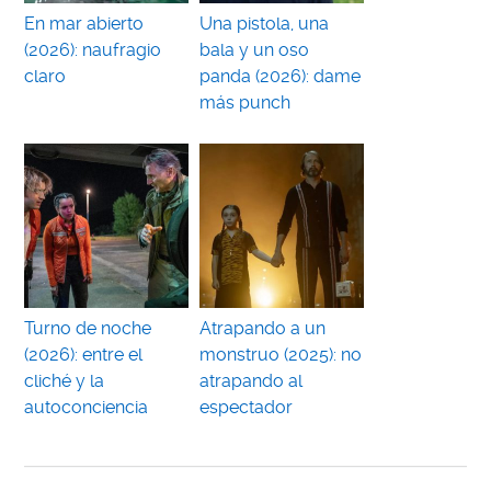
En mar abierto
Una pistola, una
(2026): naufragio
bala y un oso
claro
panda (2026): dame
más punch
Turno de noche
Atrapando a un
(2026): entre el
monstruo (2025): no
cliché y la
atrapando al
autoconciencia
espectador