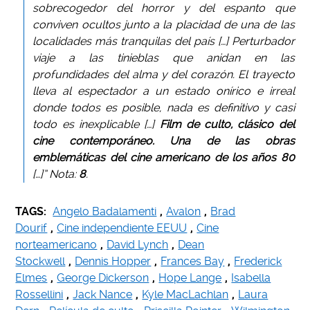
sobrecogedor del horror y del espanto que
conviven ocultos junto a la placidad de una de las
localidades más tranquilas del país […] Perturbador
viaje a las tinieblas que anidan en las
profundidades del alma y del corazón. El trayecto
lleva al espectador a un estado onírico e irreal
donde todos es posible, nada es definitivo y casi
todo es inexplicable […]
Film de culto, clásico del
cine contemporáneo. Una de las obras
emblemáticas del cine americano de los años 80
[…]” Nota:
8
.
TAGS:
Angelo Badalamenti
,
Avalon
,
Brad
Dourif
,
Cine independiente EEUU
,
Cine
norteamericano
,
David Lynch
,
Dean
Stockwell
,
Dennis Hopper
,
Frances Bay
,
Frederick
Elmes
,
George Dickerson
,
Hope Lange
,
Isabella
Rossellini
,
Jack Nance
,
Kyle MacLachlan
,
Laura