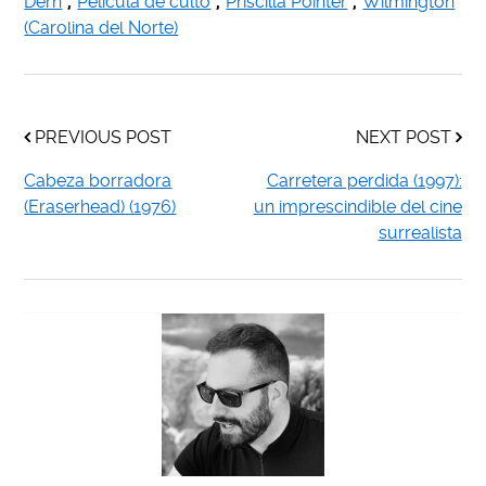
Dern
,
Película de culto
,
Priscilla Pointer
,
Wilmington
(Carolina del Norte)
PREVIOUS POST
NEXT POST
Cabeza borradora
Carretera perdida (1997):
(Eraserhead) (1976)
un imprescindible del cine
surrealista