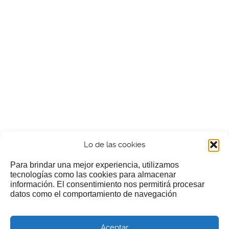
Lo de las cookies
Para brindar una mejor experiencia, utilizamos
tecnologías como las cookies para almacenar
información. El consentimiento nos permitirá procesar
¿Nos invitas a un cafecillo?
datos como el comportamiento de navegación
Si te gusta nuestra web puedes echar limosna a estos
Aceptar