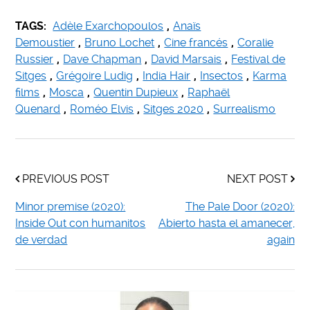
TAGS:
Adèle Exarchopoulos
,
Anaïs
Demoustier
,
Bruno Lochet
,
Cine francés
,
Coralie
Russier
,
Dave Chapman
,
David Marsais
,
Festival de
Sitges
,
Grégoire Ludig
,
India Hair
,
Insectos
,
Karma
films
,
Mosca
,
Quentin Dupieux
,
Raphaël
Quenard
,
Roméo Elvis
,
Sitges 2020
,
Surrealismo
PREVIOUS POST
NEXT POST
Minor premise (2020):
The Pale Door (2020):
Inside Out con humanitos
Abierto hasta el amanecer,
de verdad
again