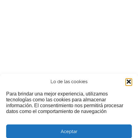
Lo de las cookies
Para brindar una mejor experiencia, utilizamos
tecnologías como las cookies para almacenar
información. El consentimiento nos permitirá procesar
¿Nos invitas a un cafecillo?
datos como el comportamiento de navegación
Si te gusta nuestra web puedes echar limosna a estos
Aceptar
pobres diablos