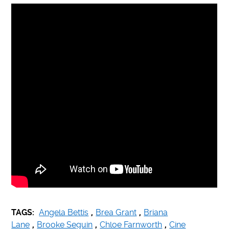
TAGS:
Angela Bettis
,
Brea Grant
,
Briana
Lane
,
Brooke Seguin
,
Chloe Farnworth
,
Cine