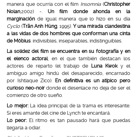
manera que ocurría con el film
Insomnia
(
Christopher
Nolan
,2002) -.
Un film donde ahonda en la
marginación
de igual manera que lo hizo en su día
Cyclo
(
Trần Anh Hùng
, 1995).
Y una mirada clandestina
a las vidas de dos hombres que conforman una cinta
de Möbius
: indivisibles, inseparables, indistinguibles.
La solidez del film se encuentra en su fotografía y en
el elenco actoral
, en el que también destacan los
actores de reparto (el trabajo de
Luna Kwok
y el
ambiguo amigo hindú del desaparecido, encarnado
por Ishtiaque Zico).
En definitiva es un atípico pero
curioso neo-noir
donde el desenlace no deja de ser el
comienzo de otro sueño.
Lo mejor:
La idea principal de la trama es interesante.
Si eres amante del cine de Lynch te encantará.
Lo peor:
El ritmo es tan pausado hará que puedas
llegarla a odiar.