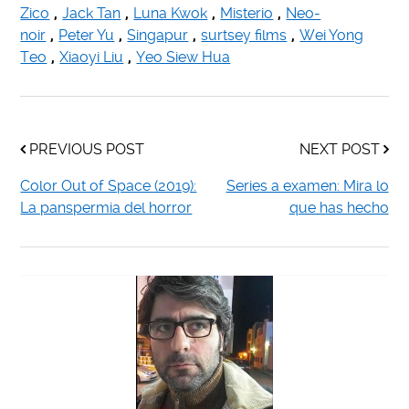
Zico
,
Jack Tan
,
Luna Kwok
,
Misterio
,
Neo-
noir
,
Peter Yu
,
Singapur
,
surtsey films
,
Wei Yong
Teo
,
Xiaoyi Liu
,
Yeo Siew Hua
PREVIOUS POST
NEXT POST
Color Out of Space (2019):
Series a examen: Mira lo
La panspermia del horror
que has hecho