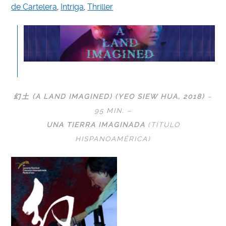
de Cartelera
,
Intriga
,
Thriller
幻土 (A LAND IMAGINED) (YEO SIEW HUA, 2018)
–
95 MIN. –
UNA TIERRA IMAGINADA
(TÍTULO
HISPANOAMÉRICA)