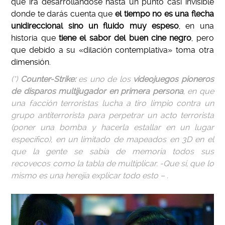
que irá desarrollándose hasta un punto casi invisible
donde te darás cuenta que
el tiempo no es una flecha
unidireccional sino un fluido muy espeso
, en una
historia que
tiene el sabor del buen cine negro
, pero
que debido a su «dilación contemplativa» toma otra
dimensión.
(*)
Counter-Strike:
es uno de los
videojuegos pioneros
de disparos multijugador en primera persona
, en que
una facción terroristas lucha a tiro limpio contra un
grupo antiterrorista para perpetrar un acto terrorista
(poner una bomba y hacerla estallar en un lugar
específico), en un limitado de mapeados en 3D en el
que la gente se sabía de memoria todos sus
recovecos como la tabla de multiplicar. -Que sí, que lo
mismo es una herejía explicar todo esto – .