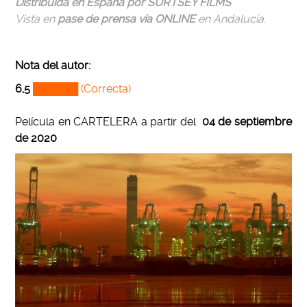
Distribuida en España por SURTSEY FILMS
Vista en
pase de prensa
vía ONLINE
en Andalucía.
Nota del autor:
6,5
██████ (Correcta)
Película en CARTELERA a partir de
l
04 de septiembre
de 2020