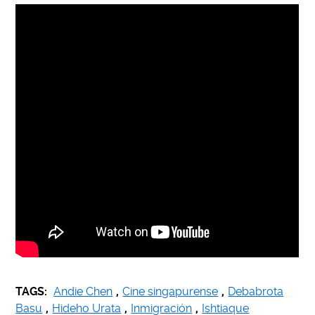
TAGS:
Andie Chen
,
Cine singapurense
,
Debabrota
Basu
,
Hideho Urata
,
Inmigración
,
Ishtiaque