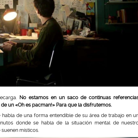
recarga.
No estamos en un saco de continuas referencia
ita de un «Oh es pacman!» Para que la disfrutemos.
 habla de una forma entendible de su área de trabajo en u
nutos donde se habla de la situación mental de nuestr
e suenen místicos.