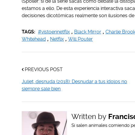
(Spoiler: si de la serie sacas como debate la disto
estamos a ello. De esta experiencia interactiva saca
decisiones dicotómicas realmente son ilusiones de 
TAGS:
#vistoennetflix
,
Black Mirror
,
Charlie Broo
Whitehead
,
Netflix
,
Will Pouter
PREVIOUS POST
Juliet, desnuda (2018): Desnudar a tus ídolos no
siempre sale bien
Written by
Francis
Si salen animales comiendo pe