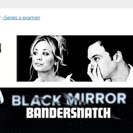
r
-Series a examen