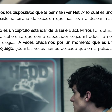
los dispositivos que te permiten ver Netflix, lo cual es un
stema binario de elección que nos lleva a desear má
.
o es un capítulo estándar de la serie Black Mirror.
La ruptur
a coherente que como espectador eliges introducir o no
 elegida.
A veces olvidamos por un momento que es u
eojuego.
¿Cuántas veces hemos deseado que en la películ