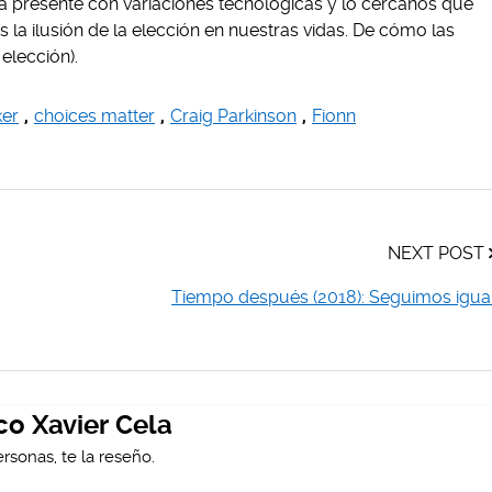
pía presente con variaciones tecnológicas y lo cercanos que
s la ilusión de la elección en nuestras vidas. De cómo las
elección).
ker
,
choices matter
,
Craig Parkinson
,
Fionn
NEXT POST
Tiempo después (2018): Seguimos igua
co Xavier Cela
rsonas, te la reseño.