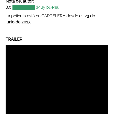
Nota del autor:
8,0
████████ (Muy buena)
La película está en CARTELERA desde
el 23 de
junio
de 2017
.
TRÁILER :