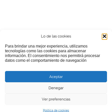
Lo de las cookies
Para brindar una mejor experiencia, utilizamos
tecnologías como las cookies para almacenar
información. El consentimiento nos permitirá procesar
¿Nos invitas a un cafecillo?
datos como el comportamiento de navegación
Si te gusta nuestra web puedes echar limosna a estos
Aceptar
pobres diablos
Denegar
Ver preferencias
© 2026 LGEcine
Política de cookies