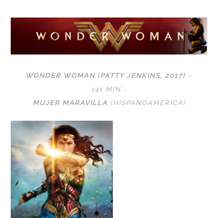
WONDER WOMAN (PATTY JENKINS, 2017)
–
141 MIN
.-
MUJER MARAVILLA
(HISPANOAMERICA)