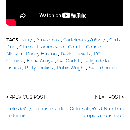
TAGS:
2017
,
Amazonas
,
Cartelera 23/06/17
,
Chris
Pine
,
Cine norteamericano
,
Cómic
,
Connie
Nielsen
,
Danny Huston
,
David Thewlis
,
DC
Cómics
,
Elena Anaya
,
Gal Gadot
,
La liga de la
justicia
,
Patty Jenkins
,
Robin Wright
,
Superhéroes
PREVIOUS POST
NEXT POST
Pieles (2017): Repostería de
Colossal (2017): Nuestros
la dermis
propios monstruos