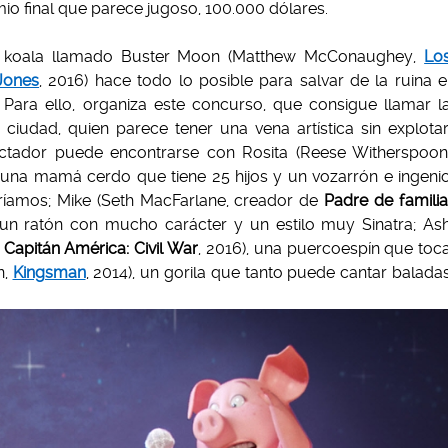
io final que parece jugoso, 100.000 dólares.
un koala llamado Buster Moon (Matthew McConaughey,
Lo
Jones
, 2016) hace todo lo posible para salvar de la ruina e
 Para ello, organiza este concurso, que consigue llamar l
 ciudad, quien parece tener una vena artística sin explotar
pectador puede encontrarse con Rosita (Reese Witherspoon
, una mamá cerdo que tiene 25 hijos y un vozarrón e ingeni
amos; Mike (Seth MacFarlane, creador de
Padre de famili
, un ratón con mucho carácter y un estilo muy Sinatra; As
,
Capitán América: Civil War
, 2016), una puercoespín que toc
n,
Kingsman
, 2014), un gorila que tanto puede cantar balada