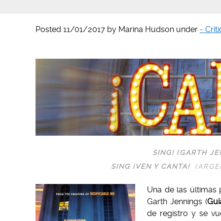
Posted
11/01/2017
by
Marina Hudson
under
- Crít
SING! (
GARTH JE
SING ¡VEN Y CANTA!
(ARGEN
Una de las últimas
Garth Jennings (
Guí
de registro y se v