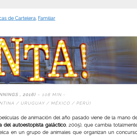
icas de Cartelera
,
Familiar
NNINGS
, 2016)
– 108
MIN.-
TINA / URUGUAY / MÉXICO / PERÚ)
 películas de animación del año pasado viene de la mano d
a del autoestopista galáctico
, 2005), que cambia totalment
uelca en un grupo de animales que organizan un concurs