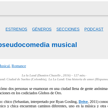
ESTRENOS
GÉNEROS
SECCIONES
PODCAST
 pseudocomedia musical
usical
,
Romance
La la Land (
Damien Chazelle
, 2016)
– 127
min.-
and: Ciudad de Sueños (Colombia), La La Land: Una historia de amor (Hispano
«Cómo dos personas se enamoran en una ciudad llena de gente anónima».
aciones en los codiciados Globos de Oro.
llo: chico (Sebastian, interpretado por Ryan Gosling,
Drive
, 2011) cono
hico y chica encuentran caminos diferentes, uno en la música y otra 