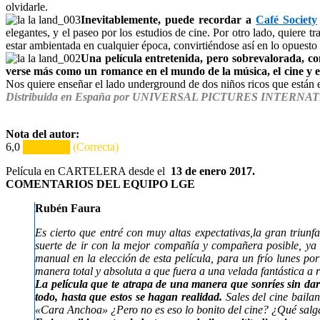
olvidarle.
Inevitablemente, puede recordar a
Café Society
elegantes, y el paseo por los estudios de cine. Por otro lado, quiere
estar ambientada en cualquier época, convirtiéndose así en lo opuesto 
Una película entretenida, pero sobrevalorada, c
verse más como un romance en el mundo de la música, el cine y el
Nos quiere enseñar el lado underground de dos niños ricos que están en
Distribuida en España por UNIVERSAL PICTURES INTERNA
Nota del autor:
6,0
██████ (Correcta)
Película en CARTELERA desde el
13 de enero 2017.
COMENTARIOS DEL EQUIPO LGE
Rubén Faura
Es cierto que entré con muy altas expectativas,la gran triunf
suerte de ir con la mejor compañía y compañera posible, ya s
manual en la elección de esta película, para un frío lunes por
manera total y absoluta a que fuera a una velada fantástica a r
La película que te atrapa de una manera que sonríes sin dart
todo, hasta que estos se hagan realidad.
Sales del cine bailan
«Cara Anchoa» ¿Pero no es eso lo bonito del cine? ¿Qué salgas