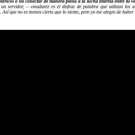
sotéricos o no conectar de manera plena a la lucha interna entre tu v
n servidor, – «madurez es el disfraz de palabra que utilizan los a
-. Así que no es menos cierto que lo siento, pero yo me alegro de haber