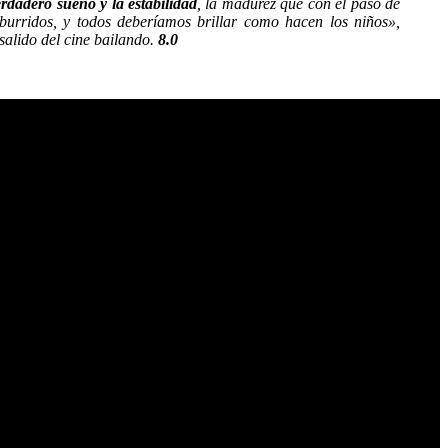
erdadero sueño y la estabilidad
, la madurez que con el paso de
burridos, y todos deberíamos brillar como hacen los niños»,
 salido del cine bailando.
8.0