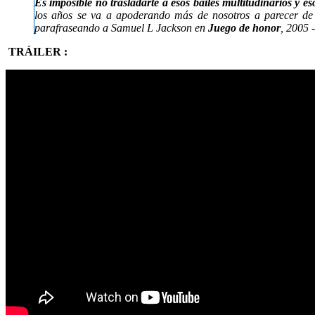
Es imposible no trasladarte a esos bailes multitudinarios y e
los años se va a apoderando más de nosotros a parecer de u
parafraseando a Samuel L Jackson en
Juego de honor
, 2005 
TRÁILER :