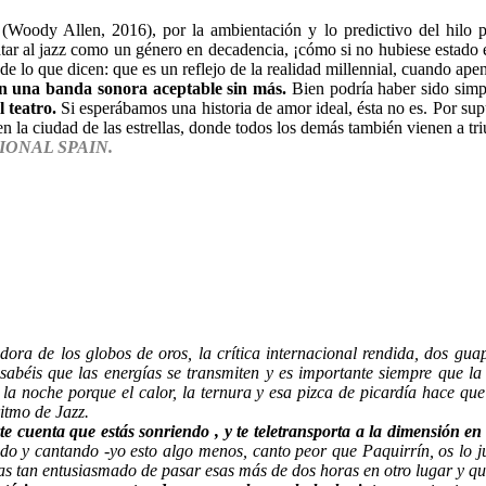
(Woody Allen, 2016), por la ambientación y lo predictivo del hilo pr
 tratar al jazz como un género en decadencia, ¡cómo si no hubiese estad
de lo que dicen: que es un reflejo de la realidad millennial, cuando apen
on una banda sonora aceptable sin más.
Bien podría haber sido sim
 teatro.
Si esperábamos una historia de amor ideal, ésta no es. Por su
 la ciudad de las estrellas, donde todos los demás también vienen a tri
TIONAL SPAIN.
adora de los globos de oros, la crítica internacional rendida, dos gu
abéis que las energías se transmiten y es importante siempre que la 
 la noche porque el calor, la ternura y esa pizca de picardía hace que
itmo de Jazz.
e cuenta que estás sonriendo , y te teletransporta a la dimensión en
do y cantando -yo esto algo menos, canto peor que Paquirrín, os lo ju
 tan entusiasmado de pasar esas más de dos horas en otro lugar y que