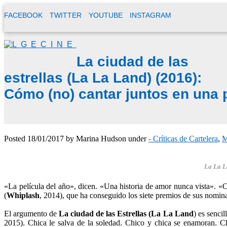
FACEBOOK
TWITTER
YOUTUBE
INSTAGRAM
La ciudad de las
estrellas (La La Land) (2016):
Cómo (no) cantar juntos en una
Posted
18/01/2017
by
Marina Hudson
under
- Críticas de Cartelera
,
M
La La L
«La película del año», dicen. «Una historia de amor nunca vista». 
(
Whiplash
, 2014), que ha conseguido los siete premios de sus nomin
.
El argumento de
La ciudad de las Estrellas (La La Land
) es senci
2015). Chica le salva de la soledad. Chico y chica se enamoran. C