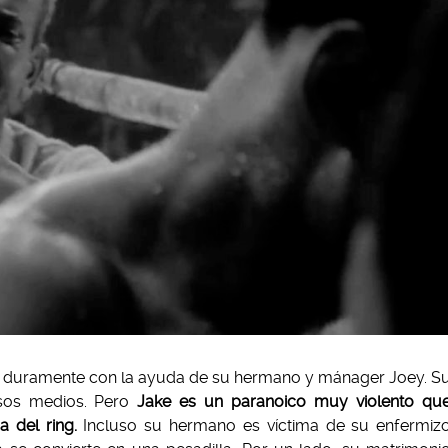
 duramente con la ayuda de su hermano y mánager Joey. S
esos medios. Pero
Jake es un paranoico muy violento qu
 del ring.
Incluso su hermano es víctima de su enfermiz