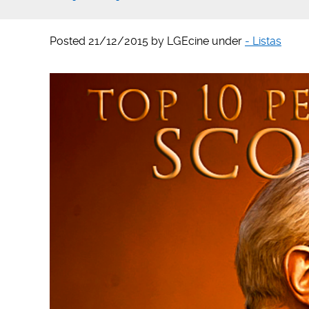
Posted
21/12/2015
by
LGEcine
under
- Listas