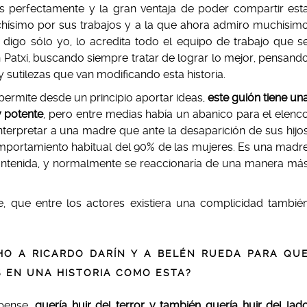
 perfectamente y la gran ventaja de poder compartir est
uchísimo por sus trabajos y a la que ahora admiro muchísim
igo sólo yo, lo acredita todo el equipo de trabajo que s
 Patxi, buscando siempre tratar de lograr lo mejor, pensand
y sutilezas que van modificando esta historia.
permite desde un principio aportar ideas,
este guión tiene un
y potente
, pero entre medias había un abanico para el elenc
nterpretar a una madre que ante la desaparición de sus hijo
mportamiento habitual del 90% de las mujeres. Es una madr
ntenida, y normalmente se reaccionaría de una manera má
, que entre los actores existiera una complicidad tambié
CHO A RICARDO DARÍN Y A BELÉN RUEDA PARA QU
 EN UNA HISTORIA COMO ESTA?
spense,
quería huir del terror y también quería huir del lad