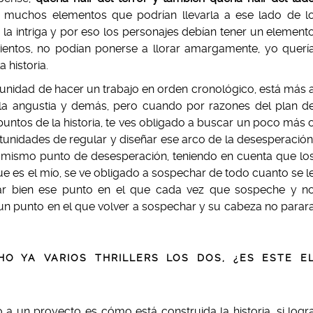
e muchos elementos que podrían llevarla a ese lado de l
e la intriga y por eso los personajes debían tener un element
ientos, no podían ponerse a llorar amargamente, yo querí
 historia.
unidad de hacer un trabajo en orden cronológico, está más 
, la angustia y demás, pero cuando por razones del plan d
puntos de la historia, te ves obligado a buscar un poco más 
unidades de regular y diseñar ese arco de la desesperación
 el mismo punto de desesperación, teniendo en cuenta que lo
e es el mío, se ve obligado a sospechar de todo cuanto se l
ar bien ese punto en el que cada vez que sospeche y n
un punto en el que volver a sospechar y su cabeza no parar
O YA VARIOS THRILLERS LOS DOS, ¿ES ESTE E
 a un proyecto es cómo está construida la historia, si logr