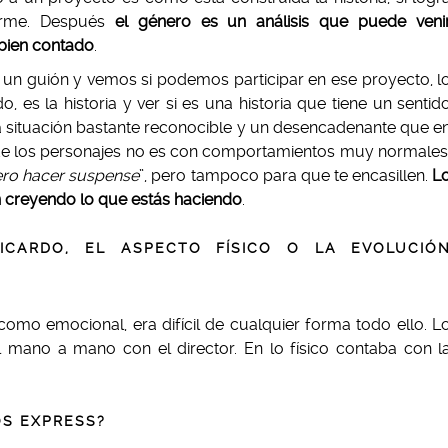
rarme. Después
el género es un análisis que puede veni
 bien contado
.
n guión y vemos si podemos participar en ese proyecto, l
, es la historia y ver si es una historia que tiene un sentid
a situación bastante reconocible y un desencadenante que e
 de los personajes no es con comportamientos muy normales
ero hacer suspense
”, pero tampoco para que te encasillen.
L
n creyendo lo que estás haciendo
.
ICARDO, EL ASPECTO FÍSICO O LA EVOLUCIÓ
como emocional, era difícil de cualquier forma todo ello. L
 mano a mano con el director. En lo físico contaba con l
OS EXPRESS?