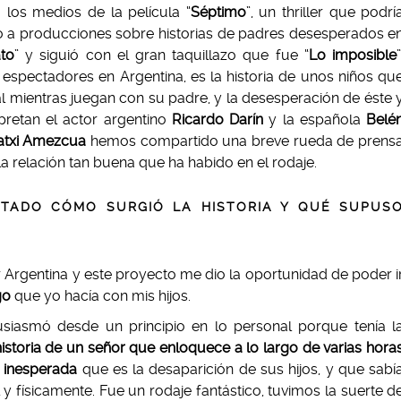
los medios de la película “
Séptimo
”, un thriller que podrí
to a producciones sobre historias de padres desesperados e
ato
” y siguió con el gran taquillazo que fue “
Lo imposible
”
e espectadores en Argentina, es la historia de unos niños qu
al mientras juegan con su padre, y la desesperación de éste 
pretan el actor argentino
Ricardo Darín
y la española
Belé
atxi Amezcua
hemos compartido una breve rueda de prens
a relación tan buena que ha habido en el rodaje.
TADO CÓMO SURGIÓ LA HISTORIA Y QUÉ SUPUS
er Argentina y este proyecto me dio la oportunidad de poder i
go
que yo hacía con mis hijos.
siasmó desde un principio en lo personal porque tenía l
historia de un señor que enloquece a lo largo de varias hora
 inesperada
que es la desaparición de sus hijos, y que sabí
ísicamente. Fue un rodaje fantástico, tuvimos la suerte d