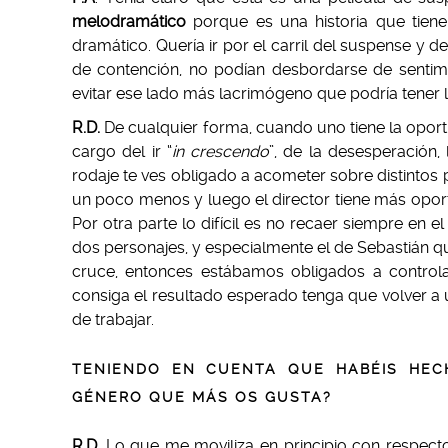
melodramático
porque es una historia que tien
dramático. Quería ir por el carril del suspense y d
de contención, no podían desbordarse de sentim
evitar ese lado más lacrimógeno que podría tener la
R.D.
De cualquier forma, cuando uno tiene la oport
cargo del ir “
in crescendo
”, de la desesperación
rodaje te ves obligado a acometer sobre distintos 
un poco menos y luego el director tiene más oport
Por otra parte lo difícil es no recaer siempre en
dos personajes, y especialmente el de Sebastián qu
cruce, entonces estábamos obligados a control
consiga el resultado esperado tenga que volver a 
de trabajar.
TENIENDO EN CUENTA QUE HABÉIS HECH
GÉNERO QUE MÁS OS GUSTA?
R.D
. Lo que me moviliza en principio con respecto