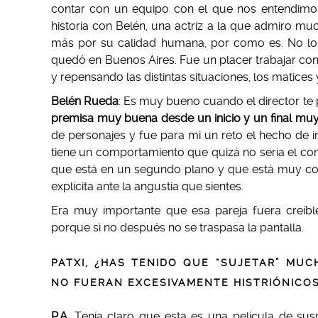
contar con un equipo con el que nos entendimos
historia con Belén, una actriz a la que admiro m
más por su calidad humana, por como es. No lo d
quedó en Buenos Aires. Fue un placer trabajar con
y repensando las distintas situaciones, los matices 
Belén Rueda
: Es muy bueno cuando el director te 
premisa muy buena desde un inicio y un final mu
de personajes y fue para mi un reto el hecho de i
tiene un comportamiento que quizá no sería el co
que está en un segundo plano y que está muy co
explícita ante la angustia que sientes.
Era muy importante que esa pareja fuera creíble
porque si no después no se traspasa la pantalla.
PATXI, ¿HAS TENIDO QUE “SUJETAR” MU
NO FUERAN EXCESIVAMENTE HISTRIÓNICOS
P.A
. Tenía claro que esta es una película de su