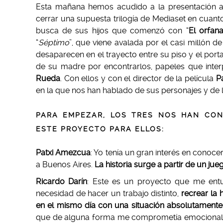
Esta mañana hemos acudido a la presentación a 
cerrar una supuesta trilogía de Mediaset en cuan
busca de sus hijos que comenzó con “
El orfan
“
Séptimo
”, que viene avalada por el casi millón d
desaparecen en el trayecto entre su piso y el port
de su madre por encontrarlos, papeles que inter
Rueda
. Con ellos y con el director de la película
P
en la que nos han hablado de sus personajes y de l
PARA EMPEZAR, LOS TRES NOS HAN CON
ESTE PROYECTO PARA ELLOS:
Patxi Amezcua
: Yo tenía un gran interés en conoc
a Buenos Aires.
La historia surge a partir de un jue
Ricardo Darín
: Este es un proyecto que me entu
necesidad de hacer un trabajo distinto,
recrear la 
en el mismo día con una situación absolutamente
que de alguna forma me comprometía emocional y f