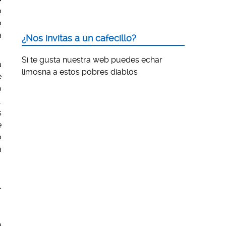
o
o
a
¿Nos invitas a un cafecillo?
Si te gusta nuestra web puedes echar
a
limosna a estos pobres diablos
e
o
.
s
e
o
a
L
a