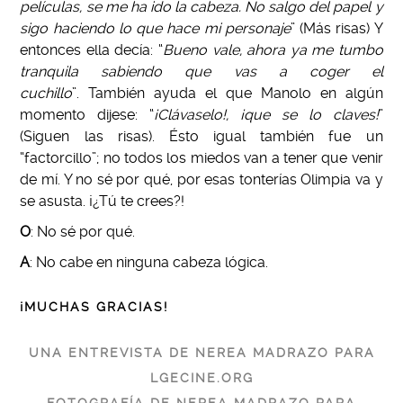
películas, se me ha ido la cabeza. No salgo del papel y
sigo haciendo lo que hace mi personaje
” (Más risas) Y
entonces ella decía: “
Bueno vale, ahora ya me tumbo
tranquila sabiendo que vas a coger el
cuchillo
”.
También ayuda el que Manolo en algún
momento dijese: “
¡Clávaselo!, ¡que se lo claves!
”
(Siguen las risas). Ésto igual también fue un
“factorcillo”; no todos los miedos van a tener que venir
de mí. Y no sé por qué, por esas tonterías Olimpia va y
se asusta. ¡¿Tú te crees?!
O
: No sé por qué.
A
: No cabe en ninguna cabeza lógica.
¡MUCHAS GRACIAS!
UNA ENTREVISTA DE NEREA MADRAZO PARA
LGECINE.ORG
FOTOGRAFÍA DE NEREA MADRAZO PARA