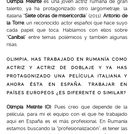
Olimpia Melinte
es una joven actriz rumana de gran
talento; ya ha protagonizado otro largometraje, la
italiana “
Siete obras de misericordia
” (2011).
Antonio de
la Torre
, un reconocido actor español que hace suyo
cada papel que toca. Hablamos con ellos sobre
“
Caníbal
” entre temas polémicos y también algunas
risas.
OLIMPIA, HAS TRABAJADO EN RUMANÍA COMO
ACTRIZ Y ACTRIZ DE DOBLAJE Y YA HAS
PROTAGONIZADO UNA PELÍCULA ITALIANA Y
AHORA ÉSTA EN ESPAÑA. TRABAJAR EN
PAÍSES EUROPEOS ¿ES DIFERENTE O SIMILAR?
Olimpia Melinte (O)
: Pues creo que depende de la
película, para mí el equipo con el que he trabajado
aquí en España es el más profesional. En Rumanía
estamos buscando la “profesionalización”, el tener las