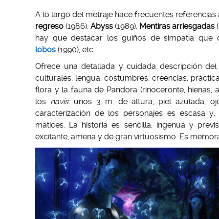
A lo largo del metraje hace frecuentes referencias 
regreso
(1986),
Abyss
(1989),
Mentiras arriesgadas
(
hay que destacar los guiños de simpatía que
lobos
(1990), etc.
Ofrece una detallada y cuidada descripción de
culturales, lengua, costumbres, creencias, práctic
flora y la fauna de Pandora (rinoceronte, hienas, a
los
navis
: unos 3 m. de altura, piel azulada, oj
caracterización de los personajes es escasa y, p
matices. La historia es sencilla, ingenua y previ
excitante, amena y de gran virtuosismo. Es memorab