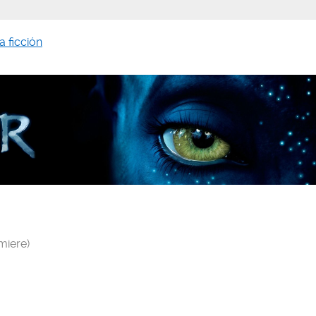
a ficción
miere)