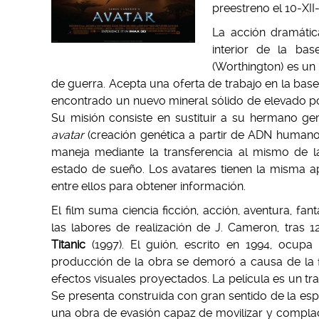
preestreno el 10-XII
La acción dramática
interior de la ba
(Worthington) es un
de guerra. Acepta una oferta de trabajo en la bas
encontrado un nuevo mineral sólido de elevado po
Su misión consiste en sustituir a su hermano g
avatar
(creación genética a partir de ADN human
maneja mediante la transferencia al mismo de 
estado de sueño. Los avatares tienen la misma ap
entre ellos para obtener información.
El film suma ciencia ficción, acción, aventura, fa
las labores de realización de J. Cameron, tras 
Titanic
(1997). El guión, escrito en 1994, ocup
producción de la obra se demoró a causa de la f
efectos visuales proyectados. La película es un tra
Se presenta construida con gran sentido de la es
una obra de evasión capaz de movilizar y complac