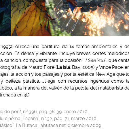
, 1995), ofrece una partitura de 14 temas ambientales y d
cción. Es densa y vibrante. Incluye breves cortes melódico
 la canción, compuesta para la ocasión, “
I See You
”, que cant
fotografía, de Mauro Fiore (
La isla
, Bay, 2005) y Vince Pace, e
ajes, la acción y los paisajes y por la estética New Age que l
 belleza plástica. Juega con recursos ingenuos como l
blico, a la manera del vaivén de la pelota del malabarista d
strenada en 3D.
gido por?, nº 396, pág. 38-39, enero 2010.
 cinéma. España’, nº 32, pág. 71, marzo 2010.
lásico”, La Butaca, labutaca.net, diciembre 2009.