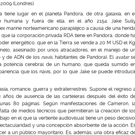
-2009 (Londres).
 tiene lugar en el planeta Pandora, de otra galaxia, en e
se humana y fuera de ella, en el año 2154. Jake Sull
 ex marine norteamericano parapléjico a causa de una herid
e que la corporación privada RDA tiene en Pandora, donde h
der energético, que en la Tierra se vende a 20 M USD el Kg
emelo, asesinado por unos atracadores, en el manejo de u
o y de ADN de los
navis
, habitantes de Pandora). El
avatar
s
la potencia cerebral de un humano, que queda sumido e
ariencia que los navis, por lo que Jake se puede introduci
ntasía, romance, guerra y extraterrestres. Supone el regreso 
12 años de ausencia de las carteleras después del éxito d
a unas 80 páginas. Según manifestaciones de Cameron, l
alta de medios técnicos que permitieran la creación de lo
bajo en el que la vertiente audiovisual tiene un peso decisivo
pectacularidad y una concepción absorbente de la acción. E
er a un público mayoritario. Es, además, una obra eficaz d