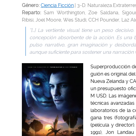
Género:
Ciencia Ficción
.| 3-D. Naturaleza.Extraterre
Reparto:
Sam Worthington, Zoe Saldana, Sigour
Ribisi, Joel Moore, Wes Studi, CCH Pounder, Laz A
“[…] La vertiente visual tiene un peso decisi
concepción absorbente de la acción. Es una b
pulso narrativo, gran imaginación y desbordant
aunque suficiente para sostener una narración v
Superproducción de
guión es original d
Nueva Zelanda y CA 
un presupuesto ofic
M USD. Las imágene
técnicas avanzadas 
laboratorios de la 
gana tres (fotograf
(película y directo
1991), Jon Landa