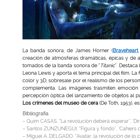
La banda sonora, de James Horner (
Braveheart
creación de atmósferas dramáticas, épicas y de a
tomados de la banda sonora de “
Titanic
”. Destaca
Leona Lewis y aporta el tema principal del film. La 
color y 3D, sobresale por el realismo de los person
complementa. Las imágenes trasmiten emoción y
percepción óptica del lanzamiento de objetos al pú
Los crímenes del museo de cera
(De Toth, 1953), e
Bibliografia
– Quim CASAS, “La revolución deberá esperar”, ‘Diri
– Santos ZUNZUNEGUI, “Figura y fondo”, ‘Cahiers du
– Miguel A. DELGADO, “Avatar, la revolución de lo c