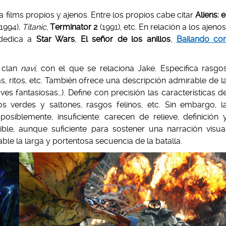
a films propios y ajenos. Entre los propios cabe citar
Aliens: e
1994),
Titanic
,
Terminator 2
(1991), etc. En relación a los ajenos
 dedica a
Star Wars
,
El señor de los anillos
,
Bailando co
l clan
navi
, con el que se relaciona Jake. Especifica rasgo
as, ritos, etc. También ofrece una descripción admirable de l
ves fantasiosas…). Define con precisión las características d
os verdes y saltones, rasgos felinos, etc. Sin embargo, l
osiblemente, insuficiente: carecen de relieve, definición 
sible, aunque suficiente para sostener una narración visua
le la larga y portentosa secuencia de la batalla.