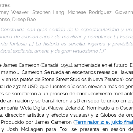
stres.
ney Weaver, Stephen Lang, Michelle Rodríguez, Giovann
lonso, Dileep Rao
vo. Construida con gran sentido de la espectacularidad y un
uena de evasión capaz de movilizar y complacer […] Fuert
e fantasía […] La historia es sencilla, ingenua y previsible
isual excitante, amena y de gran virtuosismo […]”
 James Cameron (Canadá, 1954), ambientada en el futuro. E
el mismo J. Cameron. Se rueda en escenarios reales de Hawaii
y en los platós de Stone Street Studios (Nueva Zelanda), co
ial de 237 M USD, que fuentes oficiosas elevan a más de 30
s se sometieron a un proceso de e
nriquecimiento mediant
de animación y se transfirieron a 3D en soporte único en lo
compañía Weta Digital (Nueva Zelanda). Nominado a 9 Oscar
ía, dirección artística y efectos visuales) y 2 Globos de or
r). Producido por James Cameron (
Terminator 2: el juicio fina
u y Josh McLaglen para Fox, se presenta en sesión d