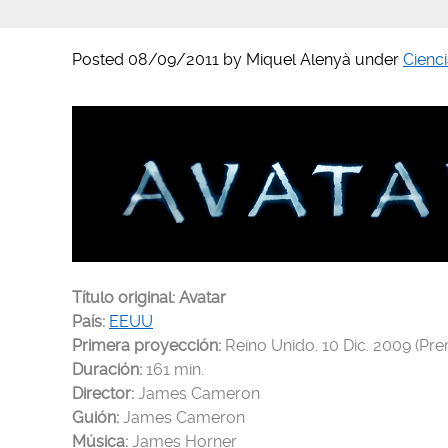
Posted
08/09/2011
by
Miquel Alenyà
under
Cienci
Título original:
Avatar
País:
EEUU
Primera proyección
:
Reino Unido. 10 Dic. 2009 (Pre
Duración:
161 min.
Director:
James Cameron
Guión:
James Cameron
Música:
James Horner