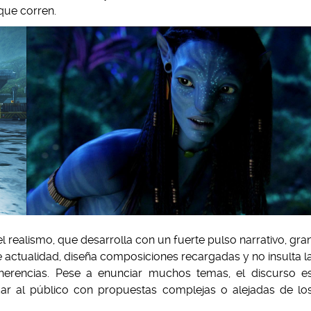
que corren.
del realismo, que desarrolla con un fuerte pulso narrativo, gra
 actualidad, diseña composiciones recargadas y no insulta l
oherencias. Pese a enunciar muchos temas, el discurso e
odar al público con propuestas complejas o alejadas de lo