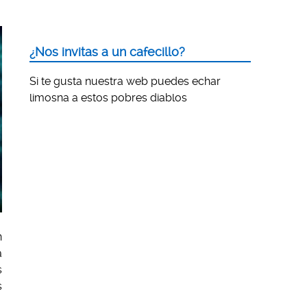
¿Nos invitas a un cafecillo?
Si te gusta nuestra web puedes echar
limosna a estos pobres diablos
n
a
s
s