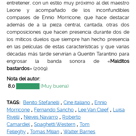
entretener, con un estilo muy próximo al del maestro
Leone y acompañado de los inconfundibles
compases de Ennio Morricone, que hace destacar
además de a la pieza central, cantada, otras dos
composiciones que hacen presencia durante dos de
los míticos duelos que siempre han hecho presencia
en las películas de estas características y que varias
décadas más tarde servirían a Quentin Tarantino para
engrosar la banda sonora de «
Malditos
bastardos
» (2009).
Nota del autor:
8,0
███████ (Muy buena)
TAGS:
Benito Stefanelli
,
Cine italiano
,
Ennio
Morricone
,
Fernando Sancho
,
Lee Van Cleef
,
Luisa
Rivelli
,
Nieves Navarro
,
Roberto
Camardiel
,
Spaghetti Western
,
Tom
Felleghy
,
Tomas Milian
,
Walter Barnes