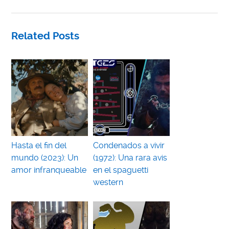
Related Posts
Hasta el fin del
Condenados a vivir
mundo (2023): Un
(1972): Una rara avis
amor infranqueable
en el spaguetti
western