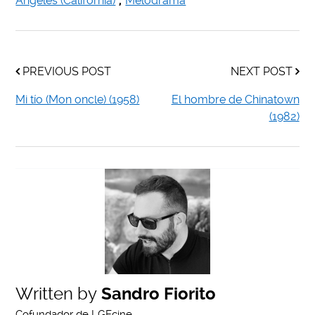
Ángeles (California)
,
Melodrama
PREVIOUS POST
NEXT POST
Mi tío (Mon oncle) (1958)
El hombre de Chinatown
(1982)
Written by
Sandro Fiorito
Cofundador de LGEcine