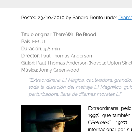
Posted
23/10/2010
by
Sandro Fiorito
under
Dram
Título original:
There Will Be Blood
País:
EEUU
Duración:
158 min.
Director:
Paul Thomas Anderson
Guión:
Paul Thomas Anderson (Novela: Upton Sincla
Música:
Jonny Greenwood
“Extraordinaria […] Mágica, cautivadora, grand
toda la duración del metraje […] Magnífico guió
perturbadora, llena de dilemas morales […]”
Extraordinaria pel
1997), que también 
(“
Petróleo
”, 1927)
internacional por s