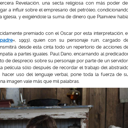
 Tercera Revelación, una secta religiosa con más poder de
ar a influir sobre el empresario del petróleo, condicionand
iglesia, y exigiéndole la suma de dinero que Plainview habí
idamente premiado con el Oscar por esta interpretación, e
padre
«, 1993), quien con su personaje ruin, cargado d
nsmitirá desde esta cinta todo un repertorio de acciones d
patía a partes iguales. Paul Dano, encarnando al predicado
nto de desprecio sobre su personaje por parte de un servidor
a película sólo después de recordar el trabajo del abstraíd
s hacer uso del lenguaje verbal, pone toda la fuerza de s
na imagen vale más que mil palabras.