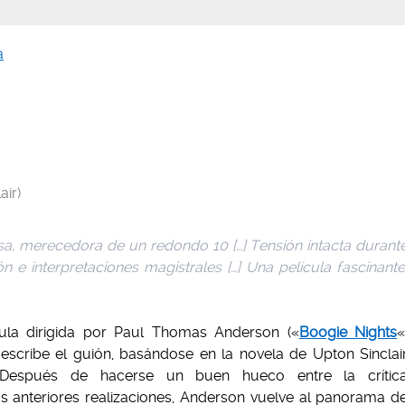
a
ir)
iosa, merecedora de un redondo 10 […] Tensión intacta durant
n e interpretaciones magistrales […] Una película fascinante
ícula dirigida por Paul Thomas Anderson («
Boogie Nights
«
escribe el guión, basándose en la novela de Upton Sinclai
. Después de hacerse un buen hueco entre la crític
us anteriores realizaciones, Anderson vuelve al panorama d