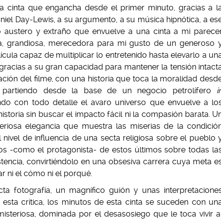
na cinta que engancha desde el primer minuto, gracias a l
aniel Day-Lewis, a su argumento, a su música hipnótica, a es
o austero y extraño que envuelve a una cinta a mi parece
a, grandiosa, merecedora para mi gusto de un generoso 
cula capaz de multiplicar lo entretenido hasta elevarlo a un
gracias a su gran capacidad para mantener la tensión intact
ación del filme, con una historia que toca la moralidad desd
, partiendo desde la base de un negocio petrolífero
i
ndo con todo detalle el avaro universo que envuelve a lo
istoria sin buscar el impacto fácil ni la compasión barata. U
teriosa elegancia que muestra las miserias de la condició
el nivel de influencia de una secta religiosa sobre el pueblo 
os -como el protagonista- de estos últimos sobre todas la
stencia, convirtiéndolo en una obsesiva carrera cuya meta e
r ni el cómo ni el porqué.
cta fotografía, un magnífico guión y unas interpretacione
sta crítica, los minutos de esta cinta se suceden con un
isteriosa, dominada por el desasosiego que le toca vivir a