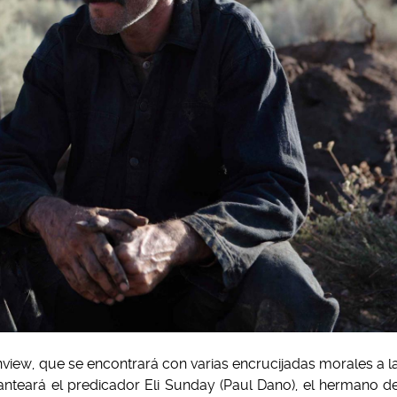
view, que se encontrará con varias encrucijadas morales a l
anteará el predicador Eli Sunday (Paul Dano), el hermano d