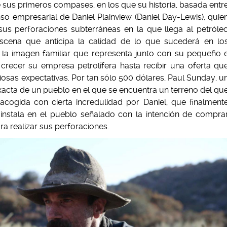
sus primeros compases, en los que su historia, basada entr
so empresarial de Daniel Plainview (Daniel Day-Lewis), quie
us perforaciones subterráneas en la que llega al petróle
escena que anticipa la calidad de lo que sucederá en lo
 la imagen familiar que representa junto con su pequeño 
ve crecer su empresa petrolífera hasta recibir una oferta qu
sas expectativas. Por tan sólo 500 dólares, Paul Sunday, u
 exacta de un pueblo en el que se encuentra un terreno del qu
acogida con cierta incredulidad por Daniel, que finalment
instala en el pueblo señalado con la intención de compra
ra realizar sus perforaciones.