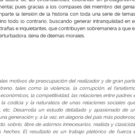
lemental, pues gracias a los compases del miembro del genia
parte la tensión de la historia con toda una serie de tema
ino todo lo contrario, buscando generar intranquilidad en e
rañas e inquietantes, que contribuyen sobremanera a que e
erturbadora, llena de dilemas morales.
pales motivos de preocupación del realizador y de gran part
eno, tales como la violencia, la corrupción, el fanatism
s económicos, la competitividad, las relaciones entre padres 
es, la codicia y la naturaleza de unas relaciones sociales qu
 etc. Desarrolla un estudio detallado y apasionado de u
una generación y, a la vez, en alegoría del país más poderos
 sobrio, libre de adornos innecesarios, realista y clasicista
 hechos. El resultado es un trabajo pletórico de fuerza 