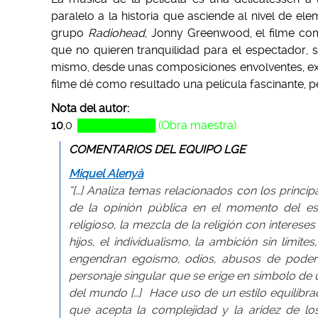
paralelo a la historia que asciende al nivel de e
grupo
Radiohead
, Jonny Greenwood, el filme com
que no quieren tranquilidad para el espectador, s
mismo, desde unas composiciones envolventes, ext
filme dé como resultado una película fascinante, p
Nota del autor:
10
,0
,
██████████ (Obra maestra)
COMENTARIOS DEL EQUIPO LGE
Miquel Alenyà
“[…] Analiza temas relacionados con los princi
de la opinión pública en el momento del estr
religioso, la mezcla de la religión con interese
hijos, el individualismo, la ambición sin límit
engendran egoísmo, odios, abusos de poder,
personaje singular que se erige en símbolo de 
del mundo […] Hace uso de un estilo equilibrado,
que acepta la complejidad y la aridez de los