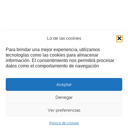
Lo de las cookies
Para brindar una mejor experiencia, utilizamos
tecnologías como las cookies para almacenar
información. El consentimiento nos permitirá procesar
¿Nos invitas a un cafecillo?
datos como el comportamiento de navegación
Si te gusta nuestra web puedes echar limosna a estos
Aceptar
pobres diablos
Denegar
Ver preferencias
© 2026 LGEcine
Política de cookies