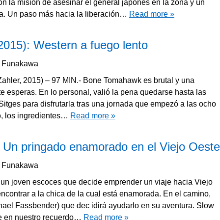
con la misión de asesinar el general japones en la zona y un
a. Un paso más hacia la liberación…
Read more »
015): Western a fuego lento
a Funakawa
ahler, 2015) – 97 MIN.- Bone Tomahawk es brutal y una
e esperas. En lo personal, valió la pena quedarse hasta las
itges para disfrutarla tras una jornada que empezó a las ocho
, los ingredientes…
Read more »
 Un pringado enamorado en el Viejo Oeste
a Funakawa
un joven escoces que decide emprender un viaje hacia Viejo
encontrar a la chica de la cual está enamorada. En el camino,
chael Fassbender) que dec idirá ayudarlo en su aventura. Slow
e en nuestro recuerdo…
Read more »