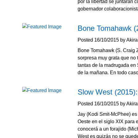
por la libertad se juntaran 
gobernador colaboracionist
Bone Tomahawk (2
Posted
16/10/2015
by
Akir
Bone Tomahawk (S. Craig Z
sorpresa muy grata que no t
tantas de la madrugada en S
de la mañana. En todo caso
Slow West (2015):
Posted
16/10/2015
by
Akir
Jay (Kodi Smit-McPhee) es 
Oeste en el siglo XIX para 
conocerá a un forajido (Mi
West es quizás no se qued