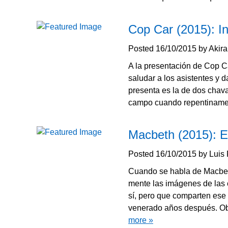
Cop Car (2015): In
Posted
16/10/2015
by
Akir
A la presentación de Cop Car
saludar a los asistentes y d
presenta es la de dos chav
campo cuando repentinam
Macbeth (2015): El
Posted
16/10/2015
by
Luis
Cuando se habla de Macbeth
mente las imágenes de las c
sí, pero que comparten ese
venerado años después. Ob
more »