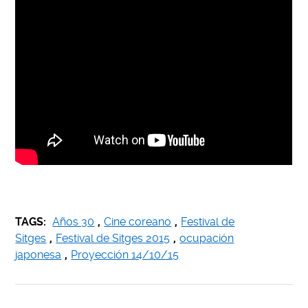
TAGS:
Años 30
,
Cine coreano
,
Festival de
Sitges
,
Festival de Sitges 2015
,
ocupación
japonesa
,
Proyección 14/10/15