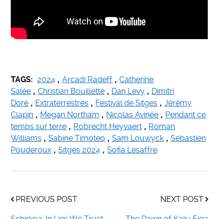
TAGS:
2024
,
Arcadi Radeff
,
Catherine
Salée
,
Christian Bouillette
,
Dan Levy
,
Dimitri
Doré
,
Extraterrestres
,
Festival de Sitges
,
Jérémy
Clapin
,
Megan Northam
,
Nicolas Avinée
,
Pendant ce
temps sur terre
,
Robrecht Heyvaert
,
Roman
Williams
,
Sabine Timoteo
,
Sam Louwyck
,
Sebastien
Pouderoux
,
Sitges 2024
,
Sofia Lesaffre
PREVIOUS POST
NEXT POST
Schirkoa: In Lies We Trust
The Dawn of Kaiju Eiga