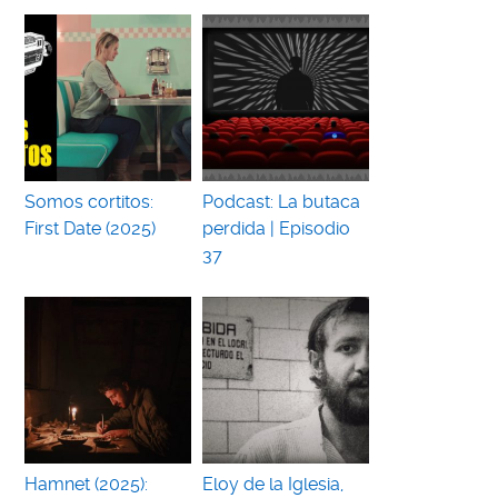
Somos cortitos:
Podcast: La butaca
First Date (2025)
perdida | Episodio
37
Hamnet (2025):
Eloy de la Iglesia,