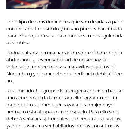
Todo tipo de consideraciones que son dejadas a parte
con un carpetazo súbito y un «no puedes hacer nada
para evitarlo, surfea la ola o muere sin conseguir nada
a cambio».
Podr
í
a entrarse en una narraci
ó
n sobre el horror de la
abducci
ó
n, la responsabilidad de un secuaz sin
voluntad (recordemos esos maravillosos juicios de
Núremberg y el concepto de obediencia debida). Pero
no.
Resumiendo. Un grupo de alienígenas deciden habitar
unos cuerpos en la tierra. Para ello forzar
á
n con un
trato que no se puede rechazar a una mujer cuyo
hermano esta atrapado en el espacio. Para ello solo
deberá se
ñ
alar a 4 inocentes que perderán su «vida»,
ya que pasaran a ser habitados por las consciencias