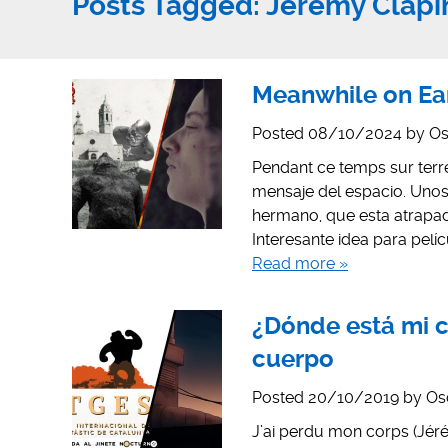
Posts Tagged:
Jérémy Clapi
Meanwhile on Ear
Posted
08/10/2024
by
Os
Pendant ce temps sur terre
mensaje del espacio. Unos 
hermano, que esta atrapado
Interesante idea para pelí
Read more »
¿Dónde está mi c
cuerpo
Posted
20/10/2019
by
Os
J’ai perdu mon corps (Jéré