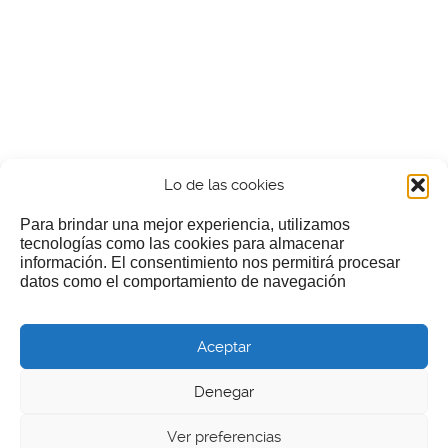
Lo de las cookies
Para brindar una mejor experiencia, utilizamos
tecnologías como las cookies para almacenar
información. El consentimiento nos permitirá procesar
¿Nos invitas a un cafecillo?
datos como el comportamiento de navegación
Si te gusta nuestra web puedes echar limosna a estos
Aceptar
pobres diablos
Denegar
Ver preferencias