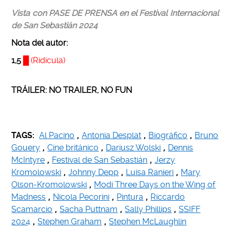
Vista con PASE DE PRENSA en el Festival Internacional
de San Sebastián 2024
Nota del autor
:
1,5
█
(Ridícula)
TRÁILER: NO TRAILER, NO FUN
TAGS:
Al Pacino
,
Antonia Desplat
,
Biográfico
,
Bruno
Gouery
,
Cine británico
,
Dariusz Wolski
,
Dennis
McIntyre
,
Festival de San Sebastián
,
Jerzy
Kromolowski
,
Johnny Depp
,
Luisa Ranieri
,
Mary
Olson-Kromolowski
,
Modi Three Days on the Wing of
Madness
,
Nicola Pecorini
,
Pintura
,
Riccardo
Scamarcio
,
Sacha Puttnam
,
Sally Phillips
,
SSIFF
2024
,
Stephen Graham
,
Stephen McLaughlin