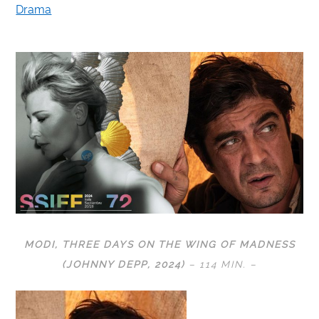
Drama
MODI, THREE DAYS ON THE WING OF MADNESS
(JOHNNY DEPP, 2024)
– 114 MIN. –