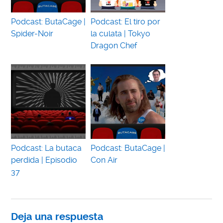
Podcast: ButaCage |
Podcast: El tiro por
Spider-Noir
la culata | Tokyo
Dragon Chef
Podcast: La butaca
Podcast: ButaCage |
perdida | Episodio
Con Air
37
Deja una respuesta