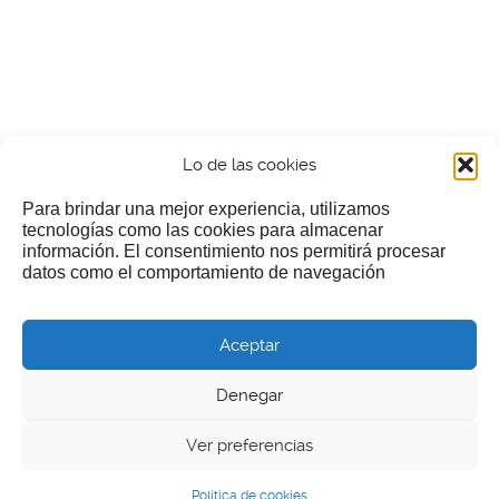
Lo de las cookies
Para brindar una mejor experiencia, utilizamos
tecnologías como las cookies para almacenar
información. El consentimiento nos permitirá procesar
¿Nos invitas a un cafecillo?
datos como el comportamiento de navegación
Si te gusta nuestra web puedes echar limosna a estos
Aceptar
pobres diablos
Denegar
Ver preferencias
© 2026 LGEcine
Política de cookies