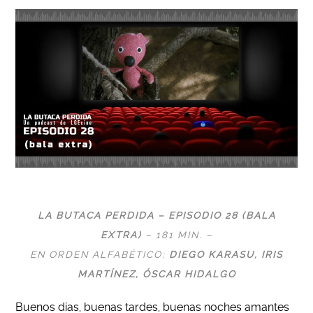
LA BUTACA PERDIDA – EPISODIO 28 (BALA
EXTRA)
– 181 MIN. –
EN ORDEN ALFABÉTICO:
DIEGO KARASU
, IRIS
MARTÍNEZ,
ÓSCAR HIDALGO
Buenos días, buenas tardes, buenas noches amantes