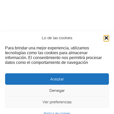
Lo de las cookies
Para brindar una mejor experiencia, utilizamos
tecnologías como las cookies para almacenar
información. El consentimiento nos permitirá procesar
¿Nos invitas a un cafecillo?
datos como el comportamiento de navegación
Si te gusta nuestra web puedes echar limosna a estos
Aceptar
pobres diablos
Denegar
Ver preferencias
© 2026 LGEcine
Política de cookies