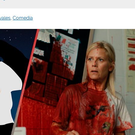
ivales
,
Comedia