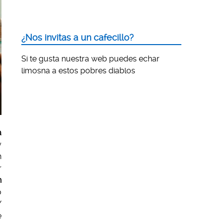
¿Nos invitas a un cafecillo?
Si te gusta nuestra web puedes echar
limosna a estos pobres diablos
a
y
n
r
n
o
Y
e