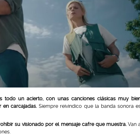
s todo un acierto, con unas canciones
clásicas
muy bie
r en carcajadas.
Siempre reivindico que la banda sonora e
ohibir su visionado por el mensaje cafre que muestra.
Van 
ones.