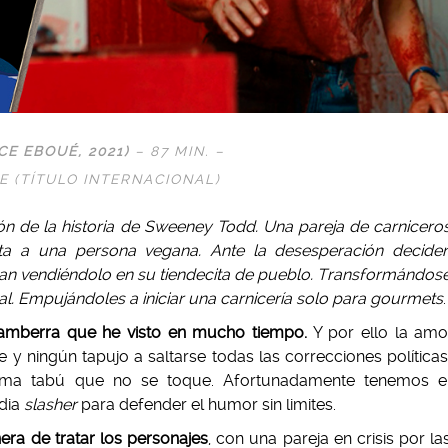
E EBOUÉ, 2021)
– 87 MIN. –
RE (TÍTULO INTERNACIONAL)
ción de la historia de Sweeney Todd. Una pareja de carnicero
ta a una persona vegana. Ante la desesperación decide
an vendiéndolo en su tiendecita de pueblo. Transformándos
al. Empujándoles a iniciar una carnicería solo para gourmets
.
amberra que he visto en mucho tiempo.
Y por ello la amo
e y ningún tapujo a saltarse todas las correcciones políticas
ma tabú que no se toque. Afortunadamente tenemos e
dia
slasher
para defender el humor sin limites.
ra de tratar los personajes
, con una pareja en crisis por la