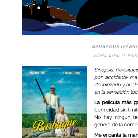
BARBAQUE (FABRIC
SOME LIKE IT RA
Sinopsis: Revisita
por accidente ma
despiezarlo y acab
en la sensación loc
La película más g
Comicidad sin limit
No hay ningún te
genero de la come
Me encanta la mane