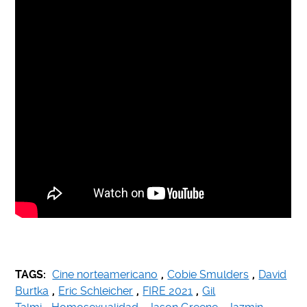
TAGS:
Cine norteamericano
,
Cobie Smulders
,
David
Burtka
,
Eric Schleicher
,
FIRE 2021
,
Gil