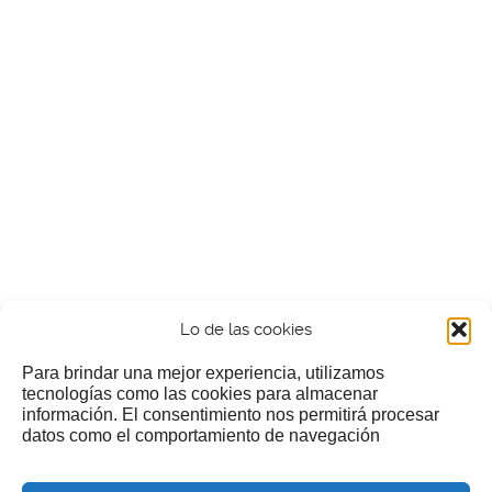
Lo de las cookies
Para brindar una mejor experiencia, utilizamos
tecnologías como las cookies para almacenar
información. El consentimiento nos permitirá procesar
¿Nos invitas a un cafecillo?
datos como el comportamiento de navegación
Si te gusta nuestra web puedes echar limosna a estos