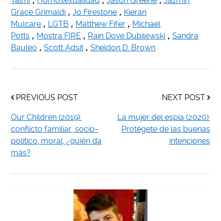
Talmi
,
Homosexualidad
,
Jason Greene
,
Jazmin
Grace Grimaldi
,
Jo Firestone
,
Kieran
Mulcare
,
LGTB
,
Matthew Fifer
,
Michael
Potts
,
Mostra FIRE
,
Rain Dove Dubilewski
,
Sandra
Bauleo
,
Scott Adsit
,
Sheldon D. Brown
PREVIOUS POST
NEXT POST
Our Children (2019):
La mujer del espía (2020):
conflicto familiar, socio-
Protégete de las buenas
político, moral, ¿quién da
intenciones
más?