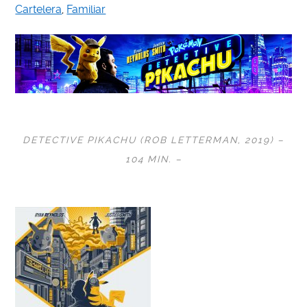
Cartelera
,
Familiar
DETECTIVE PIKACHU (
ROB LETTERMAN
, 2019) –
104 MIN. –