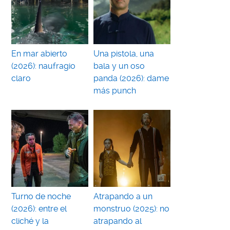
En mar abierto
Una pistola, una
(2026): naufragio
bala y un oso
claro
panda (2026): dame
más punch
Turno de noche
Atrapando a un
(2026): entre el
monstruo (2025): no
cliché y la
atrapando al