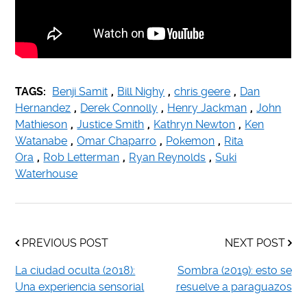
TAGS:
Benji Samit
,
Bill Nighy
,
chris geere
,
Dan
Hernandez
,
Derek Connolly
,
Henry Jackman
,
John
Mathieson
,
Justice Smith
,
Kathryn Newton
,
Ken
Watanabe
,
Omar Chaparro
,
Pokemon
,
Rita
Ora
,
Rob Letterman
,
Ryan Reynolds
,
Suki
Waterhouse
PREVIOUS POST
NEXT POST
La ciudad oculta (2018):
Sombra (2019): esto se
Una experiencia sensorial
resuelve a paraguazos