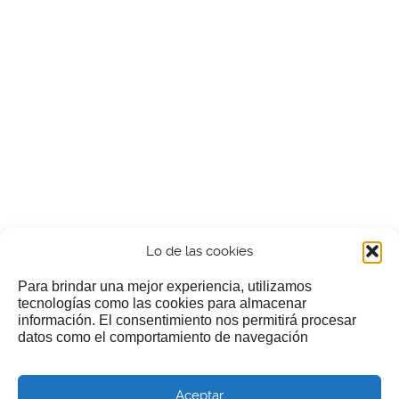
Lo de las cookies
Para brindar una mejor experiencia, utilizamos
tecnologías como las cookies para almacenar
información. El consentimiento nos permitirá procesar
¿Nos invitas a un cafecillo?
datos como el comportamiento de navegación
Si te gusta nuestra web puedes echar limosna a estos
Aceptar