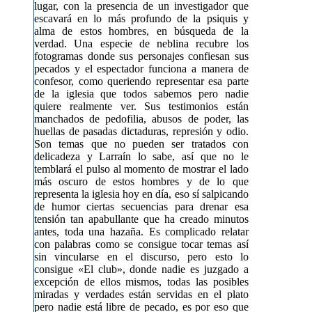
lugar, con la presencia de un investigador que
escavará en lo más profundo de la psiquis y
alma de estos hombres, en búsqueda de la
verdad. Una especie de neblina recubre los
fotogramas donde sus personajes confiesan sus
pecados y el espectador funciona a manera de
confesor, como queriendo representar esa parte
de la iglesia que todos sabemos pero nadie
quiere realmente ver. Sus testimonios están
manchados de pedofilia, abusos de poder, las
huellas de pasadas dictaduras, represión y odio.
Son temas que no pueden ser tratados con
delicadeza y Larraín lo sabe, así que no le
temblará el pulso al momento de mostrar el lado
más oscuro de estos hombres y de lo que
representa la iglesia hoy en día, eso sí salpicando
de humor ciertas secuencias para drenar esa
tensión tan apabullante que ha creado minutos
antes, toda una hazaña. Es complicado relatar
con palabras como se consigue tocar temas así
sin vincularse en el discurso, pero esto lo
consigue «El club», donde nadie es juzgado a
excepción de ellos mismos, todas las posibles
miradas y verdades están servidas en el plato
pero nadie está libre de pecado, es por eso que