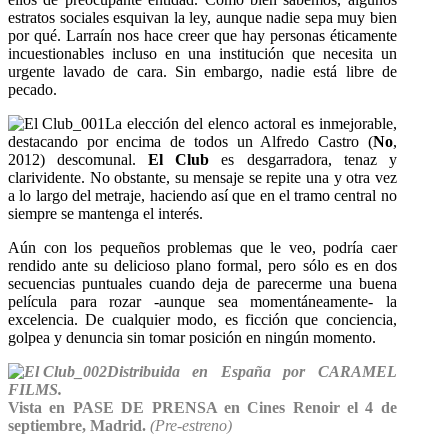
estratos sociales esquivan la ley, aunque nadie sepa muy bien
por qué. Larraín nos hace creer que hay personas éticamente
incuestionables incluso en una institución que necesita un
urgente lavado de cara. Sin embargo, nadie está libre de
pecado.
La elección del elenco actoral es inmejorable,
destacando por encima de todos un Alfredo Castro (
No
,
2012) descomunal.
El Club
es desgarradora, tenaz y
clarividente. No obstante, su mensaje se repite una y otra vez
a lo largo del metraje, haciendo así que en el tramo central no
siempre se mantenga el interés.
Aún con los pequeños problemas que le veo, podría caer
rendido ante su delicioso plano formal, pero sólo es en dos
secuencias puntuales cuando deja de parecerme una buena
película para rozar -aunque sea momentáneamente- la
excelencia. De cualquier modo, es ficción que conciencia,
golpea y denuncia sin tomar posición en ningún momento.
Distribuida en España por CARAMEL
FILMS.
Vista en PASE DE PRENSA en Cines Renoir el 4 de
septiembre, Madrid.
(Pre-estreno)