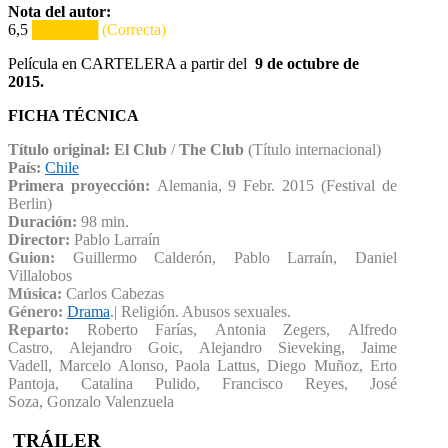
Nota del autor:
6,5
██████ (Correcta)
Película en CARTELERA a partir del
9
de octubre de
2015.
FICHA TÉCNICA
Título original: El Club
/
The Club
(Título internacional)
País:
Chile
Primera proyección:
Alemania, 9 Febr. 2015 (Festival de
Berlin)
Duración:
98 min.
Director:
Pablo Larraín
Guion:
Guillermo Calderón, Pablo Larraín, Daniel
Villalobos
Música:
Carlos Cabezas
Género:
Drama
.| Religión. Abusos sexuales.
Reparto:
Roberto Farías, Antonia Zegers, Alfredo
Castro, Alejandro Goic, Alejandro Sieveking, Jaime
Vadell, Marcelo Alonso, Paola Lattus, Diego Muñoz, Erto
Pantoja, Catalina Pulido, Francisco Reyes, José
Soza, Gonzalo Valenzuela
TRÁILER