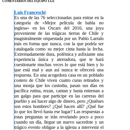
COMENTARIOS DEL EQUIPO LGE
Luis Franceschi
Es una de las 76 seleccionadas para entrar en la
categoría de «Mejor película de habla no
inglesa» en los Oscars del 2016, una joya
proveniente de las trágicas tierras de Chile y
magistralmente orquestada por un Pablo Larraín
más en forma que nunca, con la que podría ser
catalogada como su mejor cinta hasta la fecha.
Extremadamente dura, polémica y asfixiante una
experiencia única y aterradora, que te hará
cuestionarte muchas veces lo que está bien y lo
que está mal y aun así nunca te ofrecerá una
respuesta. En una acogedora casa en un poblado
costero de Chile viven cuatro curas retirados y
una monja que los custodia, pasan sus días en
pacífica rutina, rezan, cantan y hasta entrenan a
un galgo para que participe en las carreras del
pueblo y así hacer algo de dinero, pero ¿Quiénes
son estos hombres? ¿Qué hacen allí? ¿Qué fue
lo que los llevó hasta ese lugar? Las respuestas a
estas preguntas se irán revelando poco a poco
cuando un día, llegue un nuevo sacerdote y un
trágico evento obligue a la iglesia a intervenir el