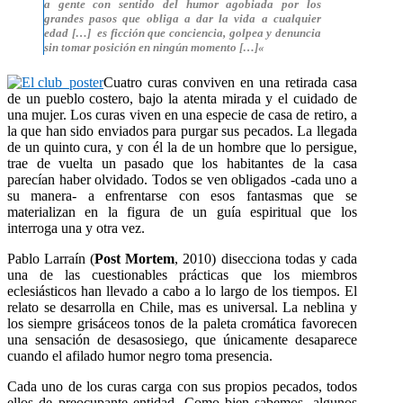
a gente con sentido del humor agobiada por los
grandes pasos que obliga a dar la vida a cualquier
edad […] es ficción que conciencia, golpea y denuncia
sin tomar posición en ningún momento […]
«
Cuatro curas conviven en una retirada casa
de un pueblo costero, bajo la atenta mirada y el cuidado de
una mujer. Los curas viven en una especie de casa de retiro, a
la que han sido enviados para purgar sus pecados. La llegada
de un quinto cura, y con él la de un hombre que lo persigue,
trae de vuelta un pasado que los habitantes de la casa
parecían haber olvidado. Todos se ven obligados -cada uno a
su manera- a enfrentarse con esos fantasmas que se
materializan en la figura de un guía espiritual que los
interroga una y otra vez.
Pablo Larraín (
Post Mortem
, 2010) disecciona todas y cada
una de las cuestionables prácticas que los miembros
eclesiásticos han llevado a cabo a lo largo de los tiempos. El
relato se desarrolla en Chile, mas es universal. La neblina y
los siempre grisáceos tonos de la paleta cromática favorecen
una sensación de desasosiego, que únicamente desaparece
cuando el afilado humor negro toma presencia.
Cada uno de los curas carga con sus propios pecados, todos
ellos de preocupante entidad. Como bien sabemos, algunos