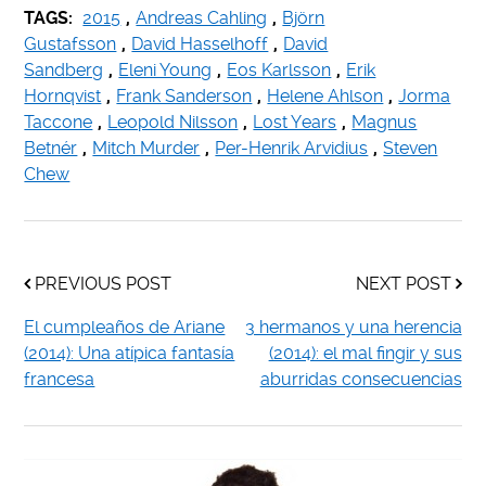
TAGS:
2015
,
Andreas Cahling
,
Björn
Gustafsson
,
David Hasselhoff
,
David
Sandberg
,
Eleni Young
,
Eos Karlsson
,
Erik
Hornqvist
,
Frank Sanderson
,
Helene Ahlson
,
Jorma
Taccone
,
Leopold Nilsson
,
Lost Years
,
Magnus
Betnér
,
Mitch Murder
,
Per-Henrik Arvidius
,
Steven
Chew
PREVIOUS POST
NEXT POST
El cumpleaños de Ariane
3 hermanos y una herencia
(2014): Una atípica fantasía
(2014): el mal fingir y sus
francesa
aburridas consecuencias