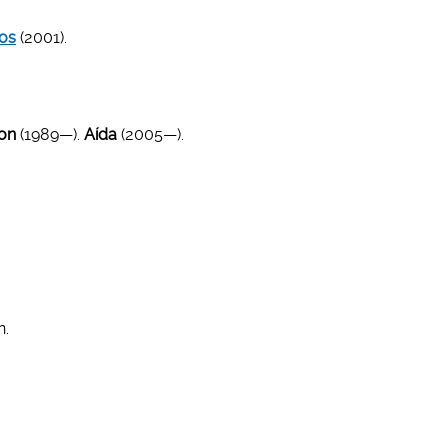
ros
(2001).
son
(1989—).
Aída
(2005—).
n.