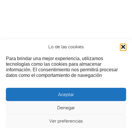
Lo de las cookies
Para brindar una mejor experiencia, utilizamos
tecnologías como las cookies para almacenar
información. El consentimiento nos permitirá procesar
¿Nos invitas a un cafecillo?
datos como el comportamiento de navegación
Si te gusta nuestra web puedes echar limosna a estos
Aceptar
pobres diablos
Denegar
Ver preferencias