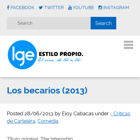
FACEBOOK
TWITTER
YOUTUBE
INSTAGRAM
Los becarios (2013)
Posted
28/06/2013
by
Eloy Cabacas
under
- Críticas
de Cartelera
,
Comedia
Título original: The Internship