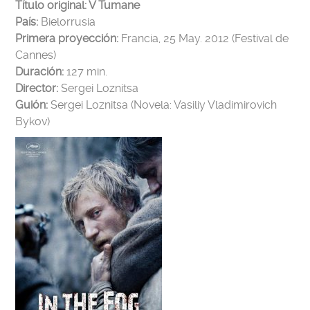
Título original: V Tumane
País:
Bielorrusia
Primera proyección:
Francia, 25 May. 2012 (Festival de
Cannes)
Duración:
127 min.
Director:
Sergei Loznitsa
Guión:
Sergei Loznitsa (Novela: Vasiliy Vladimirovich
Bykov)