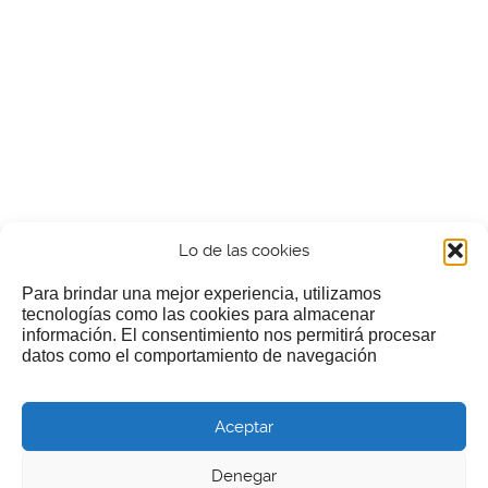
Lo de las cookies
Para brindar una mejor experiencia, utilizamos
tecnologías como las cookies para almacenar
información. El consentimiento nos permitirá procesar
¿Nos invitas a un cafecillo?
datos como el comportamiento de navegación
Si te gusta nuestra web puedes echar limosna a estos
Aceptar
pobres diablos
Denegar