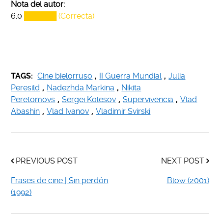
Nota del autor:
6,0
██████ (Correcta)
TAGS:
Cine bielorruso
,
II Guerra Mundial
,
Julia
Peresild
,
Nadezhda Markina
,
Nikita
Peretomovs
,
Sergeï Kolesov
,
Supervivencia
,
Vlad
Abashin
,
Vlad Ivanov
,
Vladimir Svirski
PREVIOUS POST
NEXT POST
Frases de cine | Sin perdón
Blow (2001)
(1992)