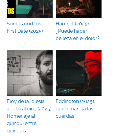
Somos cortitos:
Hamnet (2025):
First Date (2025)
¿Puede haber
belleza en el dolor?
Eloy de la Iglesia,
Eddington (2025):
adicto al cine (2025):
quién maneja las
Homenaje al
cuerdas
quinqui entre
quinquis