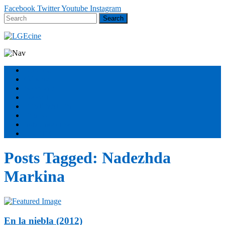
Facebook
Twitter
Youtube
Instagram
Estrenos
Géneros
Secciones
Podcast
FESTIVALES
Equipo
Sobre nosotros
ÚNETE
Posts Tagged:
Nadezhda
Markina
En la niebla (2012)