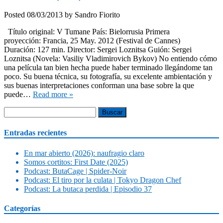
Posted
08/03/2013
by
Sandro Fiorito
Título original: V Tumane País: Bielorrusia Primera
proyección: Francia, 25 May. 2012 (Festival de Cannes)
Duración: 127 min. Director: Sergei Loznitsa Guión: Sergei
Loznitsa (Novela: Vasiliy Vladimirovich Bykov) No entiendo cómo
una película tan bien hecha puede haber terminado llegándome tan
poco. Su buena técnica, su fotografía, su excelente ambientación y
sus buenas interpretaciones conforman una base sobre la que
puede…
Read more »
Buscar:
Entradas recientes
En mar abierto (2026): naufragio claro
Somos cortitos: First Date (2025)
Podcast: ButaCage | Spider-Noir
Podcast: El tiro por la culata | Tokyo Dragon Chef
Podcast: La butaca perdida | Episodio 37
Categorías