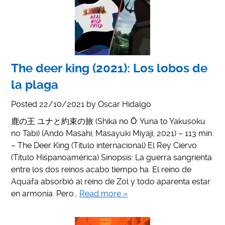
The deer king (2021): Los lobos de
la plaga
Posted
22/10/2021
by
Oscar Hidalgo
鹿の王 ユナと約束の旅 (Shika no Ō: Yuna to Yakusoku
no Tabi) (Ando Masahi, Masayuki Miyaji, 2021) – 113 min.
– The Deer King (Título internacional) El Rey Ciervo
(Título Hispanoamérica) Sinopsis: La guerra sangrienta
entre los dos reinos acabo tiempo ha. El reino de
Aquafa absorbió al reino de Zol y todo aparenta estar
en armonía. Pero…
Read more »