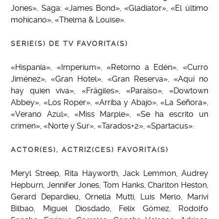
Jones», Saga: «James Bond», «Gladiator», «El último
mohicano», «Thelma & Louise».
SERIE(S) DE TV FAVORITA(S)
«Hispania», «Imperium», «Retorno a Edén», «Curro
Jiménez», «Gran Hotel», «Gran Reserva», «Aquí no
hay quien viva», «Frágiles», «Paraíso», «Dowtown
Abbey», «Los Roper», «Arriba y Abajo», «La Señora»,
«Verano Azul», «Miss Marple», «Se ha escrito un
crimen», «Norte y Sur», «Tarados+2», «Spartacus».
ACTOR(ES), ACTRIZ(CES) FAVORITA(S)
Meryl Streep, Rita Hayworth, Jack Lemmon, Audrey
Hepburn, Jennifer Jones, Tom Hanks, Charlton Heston,
Gerard Depardieu, Ornella Mutti, Luis Merlo, Mariví
Bilbao, Miguel Diosdado, Felix Gómez, Rodolfo