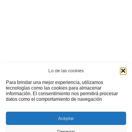
Lo de las cookies
Para brindar una mejor experiencia, utilizamos
tecnologías como las cookies para almacenar
información. El consentimiento nos permitirá procesar
¿Nos invitas a un cafecillo?
datos como el comportamiento de navegación
Si te gusta nuestra web puedes echar limosna a estos
Aceptar
pobres diablos
Denegar