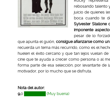
Rocky representa
rebosando talento y
juicio de quienes l
boca cuando te de
Sylvester Stallone
imponente aspecto
pesar de lo forzad
que apunta el guión,
consigue afianzarse como un i
recuerda un tema más recurrido, como es el hech
huelen el éxito cercano y que tan lejos vuelan de
cine que te ayuda a crecer como persona o al me
forma parte de esa selección, por levantarte de l
motivador, por lo mucho que se disfruta.
Nota del autor:
9,
0
████████ (Muy buena)