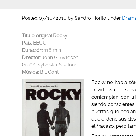
Posted
07/10/2010
by
Sandro Fiorito
under
Dram
Título original:
Rocky
País:
EEUU
Duración:
116 min.
Director:
John G. Avildsen
Guión:
Sylvester Stallone
Música:
Bill Conti
Rocky no habla só
la vida. Su perso
contemplan con tr
siendo conscientes 
puertas que pedían 
que ordene sus des
el fracaso, pero tam