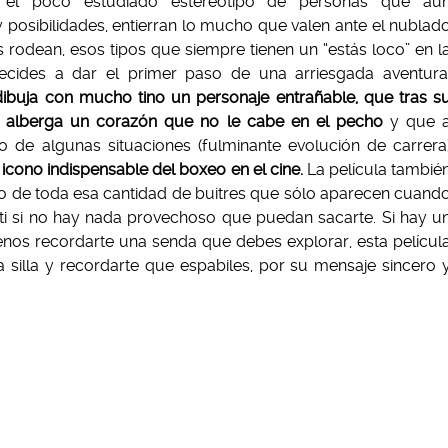
 el poco estudiado estereotipo de personas que aú
 posibilidades, entierran lo mucho que valen ante el nublad
es rodean, esos tipos que siempre tienen un “estás loco” en l
cides a dar el primer paso de una arriesgada aventura
 dibuja con mucho tino un personaje entrañable, que tras s
 alberga un corazón que no le cabe en el pecho
y que 
o de algunas situaciones (fulminante evolución de carrera
cono indispensable del boxeo en el cine.
La película tambié
o de toda esa cantidad de buitres que sólo aparecen cuand
 ti si no hay nada provechoso que puedan sacarte. Si hay u
nos recordarte una senda que debes explorar, esta películ
a silla y recordarte que espabiles, por su mensaje sincero 