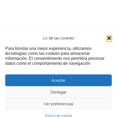
Lo de las cookies
Para brindar una mejor experiencia, utilizamos
tecnologías como las cookies para almacenar
información. El consentimiento nos permitirá procesar
¿Nos invitas a un cafecillo?
datos como el comportamiento de navegación
Si te gusta nuestra web puedes echar limosna a estos
Aceptar
pobres diablos
Denegar
Ver preferencias
© 2026 LGEcine
Política de cookies